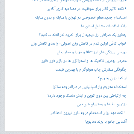
خرید بیزینس در کانادا بررسی شرایط، مراحل و هزینه‌ها در ۲۰۲۴
۹ نکته تاثیر گذار برای موفقیت در مصاحبه کاری آنلاین
استخدام جدید معلم خصوصی در تهران با سابقه و بدون سابقه
بانک اطلاعات مشاغل استان ها
چطور یک صرافی ارز دیجیتال برای خرید تتر انتخاب کنیم؟
خواب کافی اولین قدم در کاهش وزن اصولی+ راه‌های کاهش وزن
بررسی ویژگی های ارز hive و مزایا و معایب آن
معرفی بهترین تاکتیک ها و استراتژی ها در بازی فری فایر
چگونگی سفارش چاپ هولوگرام با بهترین قیمت
از کجا نهال بخریم؟
استخدام مترجم یار اسپانیایی در دارالترجمه ساترا
چه ارتباطی بین دوج کوین و ایلان ماسک وجود دارد؟
بهترین غذاها و رستوران های دبی
۱۰ نکته مهم برای استخدام درجه داری نیروی انتظامی
آشنایی جامع با برند دماپویا