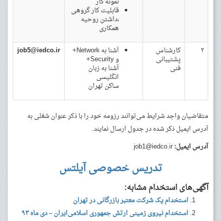
نمونه کار
قابلیت کار گروهی
،داشتن روحیه
همکاری
۲
کارشناس
آشنا به Network+
job5@iedco.ir
پشتیبانی
و Security+
فنی
آشنا به زبان
انگلیسی
ساکن تهران
متقاضیان واجد شرایط می‌توانند رزومه خود را با ذکر عنوان شغلی به
آدرس ایمیل ذکر شده در جدول ارسال نمایند.
آدرس ایمیل:
job1@iedco.ir
تدریس خصوصی آیلتس
آگهی‌های استخدام مشابه:
استخدام یک شرکت معتبر بازرگانی در تهران
استخدام نیروی زمینی ارتش جمهوری اسلامی‌ایران – دی ماه ۹۳