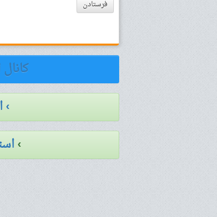
فرستادن
کانال 
› 
›
است