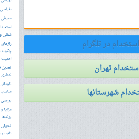
بررسی ال
طراحی س
معرفی م
استخدام
شغلی و مق
استخدام در تلگرام
رازهای 
چگونه ل
اهمیت د
استخدام تهران
تعدیل ن
خطری بر
ناودانی 
خدام شهرستانها
مناسب‌ت
بررسی ک
مزایا و 
برندها
تحولی نو
نانو برو