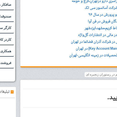
سری دارو درتهران،کرج و حومه
صافکار م
ر شرکت آسانسور سی تک
صندوقدا
گان فروش در فن آوا
کارگر س
ر مالی در انتشارات گل‌واژه
کاردر ک
در شرکت آذران فضانما در تهران
همکاری 
حصیلات در زمینه انگلیسی-تهران
فروشنده
م در رستوران زنجیره ای
»
تبلیغات
ید.