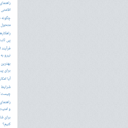
راهنمای 
اقامتی 
متحول م
راهکارها
پی ثابت
فرآیند ا
نیرو به
بهترین 
برای پید
آیا امکا
شرایط ا
چیست؟
راهنمای
و امنیت
برای شار
کنیم؟