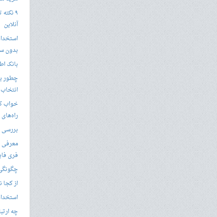
۹ نکته 
آنلاین
استخدام
بدون سا
بانک اط
چطور یک
انتخاب 
خواب کا
راه‌های
بررسی ویژگی های
معرفی ب
فری فای
چگونگی 
از کجا ن
استخدام 
چه ارتب