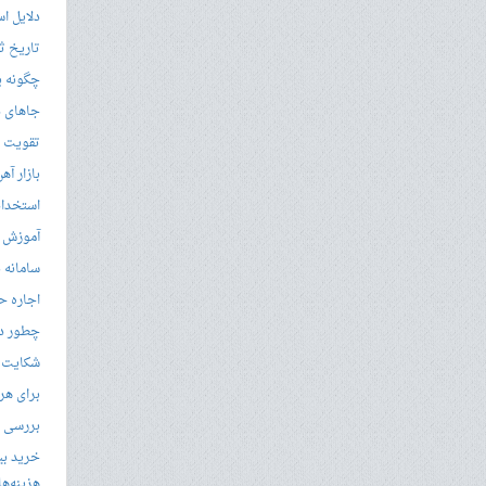
دلایل ا
تاریخ ثب
چگونه ی
جاهای د
تقویت زب
بازار آ
استخدام
آموزش م
سامانه ن
اجاره ح
چطور در
شکایت از 
برای هر
بررسی با
خرید بی
هزینه‌ها در