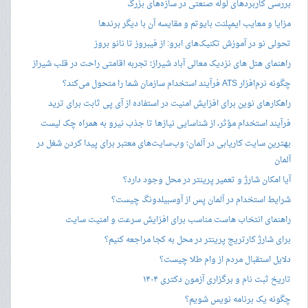
بررسی کاربردهای لوله صنعتی در سازه‌های بزرگ
مزایا و معایب ایمپلنت بایوتم و مقایسه آن با دیگر برندها
تحولی نو در آموزش تکنیک‌های ابرو: از فیبروز تا نانو بروز
راهنمای هتل های نزدیک معالی آباد شیراز؛ تجربه اقامتی راحت در قلب شیراز
چگونه نرم‌افزار ATS فرآیند استخدام سازمان شما را متحول می‌کند؟
راهکارهای نوین برای افزایش امنیت در استفاده از آی پی ثابت برای ترید
فرآیند استخدام مؤثر، از شناسایی نیازها تا جذب نیرو به همراه چک لیست
بهترین سایت کاریابی در آلمان؛ وب‌سایت‌های معتبر برای پیدا کردن شغل در
آلمان
آیا امکان شارژ و تعمیر پرینتر در محل وجود دارد؟
شرایط استخدام در آلمان پس از آوسبیلدونگ چیست؟
راهنمای انتخاب هاست مناسب برای افزایش سرعت و امنیت سایت
برای شارژ کارتریج پرینتر در محل به کجا مراجعه کنیم؟
دلایل استقبال مردم از وام طلا چیست؟
تاریخ ثبت نام و برگزاری آزمون دکتری ۱۴۰۴
چگونه یک برنامه نویس شویم؟