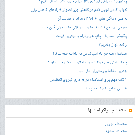
چطور یک صرافی ارز دیجیتال برای خرید تتر انتخاب کنیم؟
خواب کافی اولین قدم در کاهش وزن اصولی+ راه‌های کاهش وزن
بررسی ویژگی های ارز hive و مزایا و معایب آن
معرفی بهترین تاکتیک ها و استراتژی ها در بازی فری فایر
چگونگی سفارش چاپ هولوگرام با بهترین قیمت
از کجا نهال بخریم؟
استخدام مترجم یار اسپانیایی در دارالترجمه ساترا
چه ارتباطی بین دوج کوین و ایلان ماسک وجود دارد؟
بهترین غذاها و رستوران های دبی
۱۰ نکته مهم برای استخدام درجه داری نیروی انتظامی
آشنایی جامع با برند دماپویا
»
استخدام مراکز استانها
استخدام تهران
استخدام مشهد