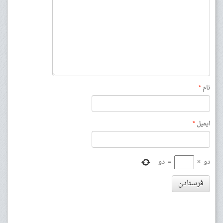
نام
*
ایمیل
*
دو
×
=
دو
فرستادن