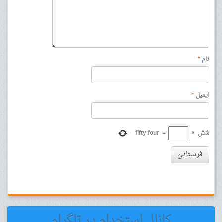
نام
*
ایمیل
*
شش
×
=
fifty four
فرستادن
کانال استخدام در تلگرام