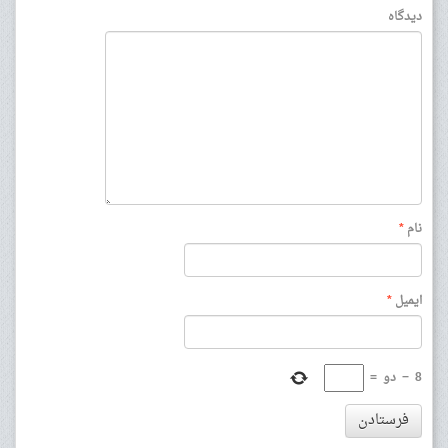
دیدگاه
نام
*
ایمیل
*
8
−
دو
=
فرستادن