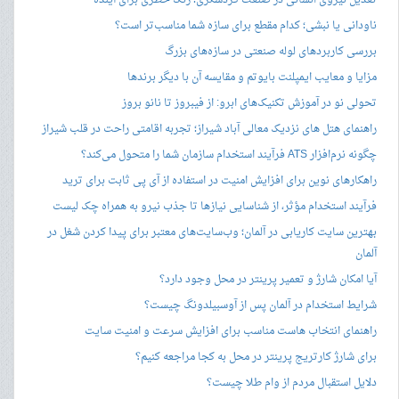
تعدیل نیروی انسانی در صنعت گردشگری؛ زنگ خطری برای آینده
ناودانی یا نبشی؛ کدام مقطع برای سازه شما مناسب‌تر است؟
بررسی کاربردهای لوله صنعتی در سازه‌های بزرگ
مزایا و معایب ایمپلنت بایوتم و مقایسه آن با دیگر برندها
تحولی نو در آموزش تکنیک‌های ابرو: از فیبروز تا نانو بروز
راهنمای هتل های نزدیک معالی آباد شیراز؛ تجربه اقامتی راحت در قلب شیراز
چگونه نرم‌افزار ATS فرآیند استخدام سازمان شما را متحول می‌کند؟
راهکارهای نوین برای افزایش امنیت در استفاده از آی پی ثابت برای ترید
فرآیند استخدام مؤثر، از شناسایی نیازها تا جذب نیرو به همراه چک لیست
بهترین سایت کاریابی در آلمان؛ وب‌سایت‌های معتبر برای پیدا کردن شغل در
آلمان
آیا امکان شارژ و تعمیر پرینتر در محل وجود دارد؟
شرایط استخدام در آلمان پس از آوسبیلدونگ چیست؟
راهنمای انتخاب هاست مناسب برای افزایش سرعت و امنیت سایت
برای شارژ کارتریج پرینتر در محل به کجا مراجعه کنیم؟
دلایل استقبال مردم از وام طلا چیست؟