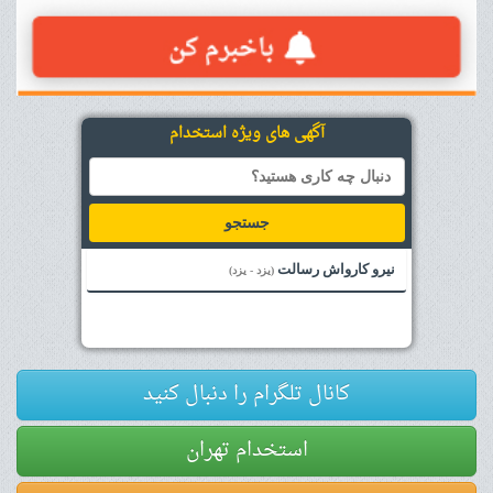
آگهی های ویژه استخدام
جستجو
نیرو کارواش رسالت
(یزد - یزد)
کانال تلگرام را دنبال کنید
استخدام تهران