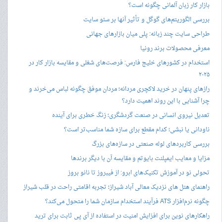
بازار کار زبان آلمانی چگونه است؟
بررسی الگوریتم‌های گوگل و تأثیر آنها بر سئو سایت
طراحی سایت چند زبانه: پلی میان بازارهای جهانی
معرفی محصولات برند رونیا
استخدام در کشورهای خلیج فارس: فرصت‌های شغلی و مقایسه بازار کار در
۲۰۲۵
رازهای پنهان در خرید لاکچری مردانه؛ مردان موفق چگونه لباس می‌خرند و
چرا آشنایی با این روند اهمیت دارد؟
تعدیل نیروی انسانی در صنعت گردشگری؛ زنگ خطری برای آینده
ناودانی یا نبشی؛ کدام مقطع برای سازه شما مناسب‌تر است؟
بررسی کاربردهای لوله صنعتی در سازه‌های بزرگ
مزایا و معایب ایمپلنت بایوتم و مقایسه آن با دیگر برندها
تحولی نو در آموزش تکنیک‌های ابرو: از فیبروز تا نانو بروز
راهنمای هتل های نزدیک معالی آباد شیراز؛ تجربه اقامتی راحت در قلب شیراز
چگونه نرم‌افزار ATS فرآیند استخدام سازمان شما را متحول می‌کند؟
راهکارهای نوین برای افزایش امنیت در استفاده از آی پی ثابت برای ترید