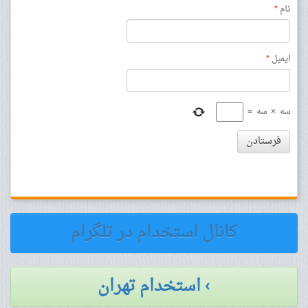
نام
*
ایمیل
*
سه
×
سه
=
فرستادن
کانال استخدام در تلگرام
› استخدام تهران