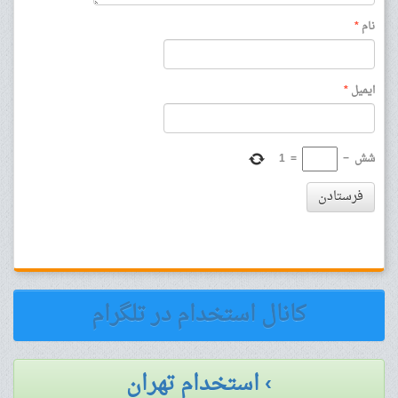
نام
*
ایمیل
*
شش
−
=
1
فرستادن
کانال استخدام در تلگرام
› استخدام تهران