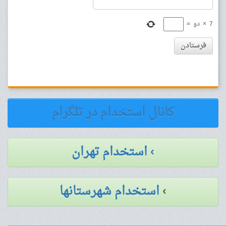
7
×
دو
=
فرستادن
کانال استخدام در تلگرام
› استخدام تهران
›
استخدام شهرستانها