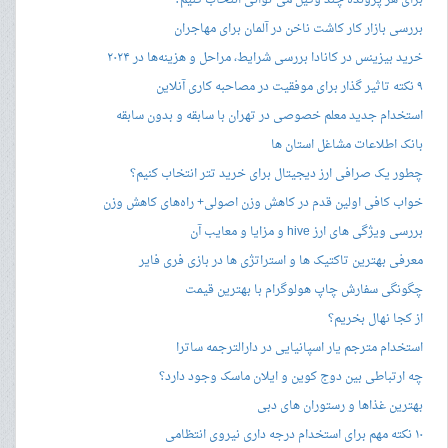
برای هر پرونده چند وکیل می توانی انتخاب کنیم؟
بررسی بازار کار کاشت ناخن در آلمان برای مهاجران
خرید بیزینس در کانادا بررسی شرایط، مراحل و هزینه‌ها در ۲۰۲۴
۹ نکته تاثیر گذار برای موفقیت در مصاحبه کاری آنلاین
استخدام جدید معلم خصوصی در تهران با سابقه و بدون سابقه
بانک اطلاعات مشاغل استان ها
چطور یک صرافی ارز دیجیتال برای خرید تتر انتخاب کنیم؟
خواب کافی اولین قدم در کاهش وزن اصولی+ راه‌های کاهش وزن
بررسی ویژگی های ارز hive و مزایا و معایب آن
معرفی بهترین تاکتیک ها و استراتژی ها در بازی فری فایر
چگونگی سفارش چاپ هولوگرام با بهترین قیمت
از کجا نهال بخریم؟
استخدام مترجم یار اسپانیایی در دارالترجمه ساترا
چه ارتباطی بین دوج کوین و ایلان ماسک وجود دارد؟
بهترین غذاها و رستوران های دبی
۱۰ نکته مهم برای استخدام درجه داری نیروی انتظامی