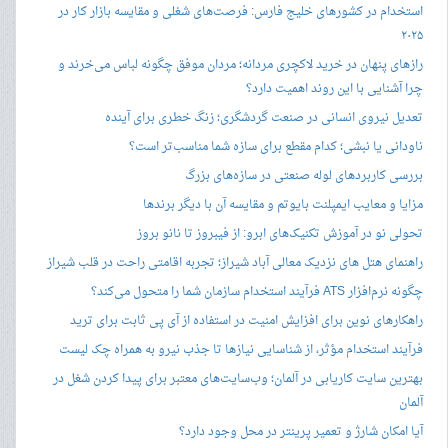
استخدام در کشورهای خلیج فارس: فرصت‌های شغلی و مقایسه بازار کار در
۲۰۲۵
رازهای پنهان در خرید لاکچری مردانه؛ مردان موفق چگونه لباس می‌خرند و
چرا آشنایی با این روند اهمیت دارد؟
تعدیل نیروی انسانی در صنعت گردشگری؛ زنگ خطری برای آینده
ناودانی یا نبشی؛ کدام مقطع برای سازه شما مناسب‌تر است؟
بررسی کاربردهای لوله صنعتی در سازه‌های بزرگ
مزایا و معایب ایمپلنت بایوتم و مقایسه آن با دیگر برندها
تحولی نو در آموزش تکنیک‌های ابرو: از فیبروز تا نانو بروز
راهنمای هتل های نزدیک معالی آباد شیراز؛ تجربه اقامتی راحت در قلب شیراز
چگونه نرم‌افزار ATS فرآیند استخدام سازمان شما را متحول می‌کند؟
راهکارهای نوین برای افزایش امنیت در استفاده از آی پی ثابت برای ترید
فرآیند استخدام مؤثر، از شناسایی نیازها تا جذب نیرو به همراه چک لیست
بهترین سایت کاریابی در آلمان؛ وب‌سایت‌های معتبر برای پیدا کردن شغل در
آلمان
آیا امکان شارژ و تعمیر پرینتر در محل وجود دارد؟