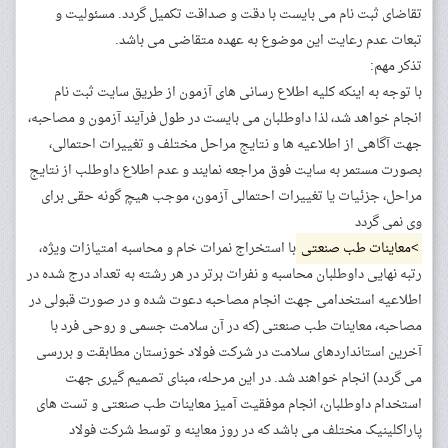
تقاضای ثبت نام می بایست با دقت و صداقت تکمیل گردد. مسئولیت و
تبعات عدم رعایت این موضوع به عهده متقاضی می باشد.
تذکر مهم:
با توجه به اینکه کلیه اطلاع رسانی های آزمون از طریق سایت ثبت نام
انجام خواهد شد، لذا داوطلبان می بایست در طول فرآیند آزمون و مصاحبه،
جهت آگاهی از اطلاعیه ها و نتایج مراحل مختلف و تغییرات احتمالی،
بصورت مستمر به سایت فوق مراجعه نمایند و عدم اطلاع داوطلب از نتایج
مراحل، جزئیات یا تغییرات احتمالی آزمون، موجب هیچ گونه حقی برای
وی نمی گردد
>معاینات طب صنعتی
با استخراج نمرات خام و محاسبه امتیازات ویژه،
رتبه نهایی داوطلبان محاسبه و نفرات برتر در هر رشته به تعداد درج شده در
اطلاعیه استخدامی جهت انجام مصاحبه دعوت شده و در صورت قبولی در
مصاحبه، معاینات طب صنعتی (که در آن سلامت جسمی و روحی فرد با
آخرین استانداردهای سلامت در شرکت فولاد خوزستان مطابقت و بررسی
می گردد) انجام خواهند شد. در این مرحله، مبنای تصمیم گیری جهت
استخدام داوطلبان، انجام موفقیت آمیز معاینات طب صنعتی و تست های
پاراکلینیک مختلف می باشد که در روز معاینه و توسط شرکت فولاد