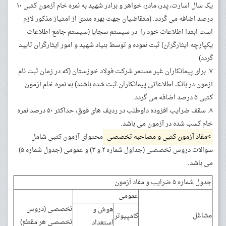
یک سال اسارت، پدر، مادر، خواهر و برادر شهید به نمره خام آزمون کتبی ۱۰
درصد اضافه می گردد. (متقاضیان جهت بهره مندی از امتیاز مذکور لازم
است ابتدا اطلاعات خود را در سیستم سجایا (سیستم جامع اطلاعات
یکپارچه ایثارگران) ثبت نموده و توسط بنیاد شهید و امور ایثارگران تایید
گردد)
۷. برای پیمانکاران غیر مستمر شرکت فولاد خوزستان (که در زمان ثبت نام
آزمون در بانک اطلاعاتی پیمانکاران ثبت شده باشند) به نمره خام آزمون
کتبی ۵ درصد اضافه می گردد.
۸. سقف ضرایب افزوده داوطلب در ردیف های فوق، حداکثر ۵۰ درصد نمره
خام کسب شده در آزمون می باشد.
>مفاد آزمون کتبی و مصاحبه تخصصی
محتوای آزمون کتبی شامل
سوالات دروس تخصصی (جداول شماره ۲ و ۳) و عمومی (جدول شماره ۵)
می باشد.
جدول شماره ۵ ضرایب و مفاد آزمون
عمومی
تخصصی (دروس
هوش و
مشاغل
کامپیوتر
تخصصی هر مقطع)
استعداد