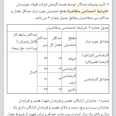
۹- تأیید پذیرفته شدگان توسط هسته گزینش شرکت فولاد خوزستان
>شرایط اختصاصی متقاضیان
مقطع تحصیلی مورد نیاز، حداقل معدل و
حداکثر سن متقاضیان مطابق جدول شماره ۴ می باشد.
جدول شماره ۴: شرایط اختصاصی متقاضیان
حداکثر سابقه کار
مقطع
حداقل
حداکثر
مشاغل مورد نیاز
(قابل پذیرش با
تحصیلی
معدل کل
سن
پرداخت حق بیمه)
کارشناسی (اپراتور/
دیپلم
۱۳
۲۴
کارمند/ تعمیرکار)
کارشناسی
۱۳
۲۸
۴سال
کارشناسی
مشاغل کارشناسی
۱۴
۳۰
ارشد
دکتری
۱۴
۳۳
تبصره ۱: جانبازان، آزادگان، همسر و فرزندان شهدا، همسر و فرزندان
جانبازان بیست و پنج درصد و بالاتر، همسر و فرزندان آزادگان دارای یک
سال و بالای یک سال اسارت، پدر، مادر، خواهر و برادر شهید از شروط معدل