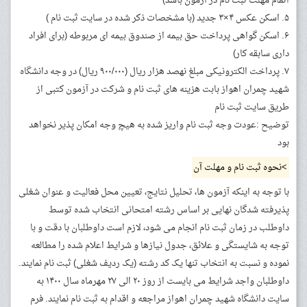
اتمام مهلت ثبت نام در آزمون باشد)
۵. اسکن عکس ۴×۳ جدید (با مشخصات ذکر شده در سایت ثبت نام )
۶. اسکن گواهی پرداخت حق بیمه از صندوق بیمه ای مربوطه (برای افراد
داری سابقه کار)
۷. پرداخت الکترونیکی مبلغ نهصد هزار ریال (۹۰۰/۰۰۰ ریال) در وجه دانشگاه
شهید چمران اهواز بابت هزینه های ثبت نام و شرکت در آزمون کتبی از
طریق سایت ثبت نام
توضیح :عودت وجه ثبت نام واریز شده به هیچ وجه امکان پذیر نخواهد
بود
>نحوه ثبت نام و مهلت آن
با توجه به اینکه آزمون ها، تحلیل نتایج، تعیین محل فعالیت و عنوان شغلی
پذیرفته شدگان نهایی بر اساس رشته امتحانی انتخاب شده توسط
داوطلب در زمان ثبت نام انجام می شود، لازم است داوطلبان با دقت و با
توجه به شایستگی و علائق، جدول نیازها و شرایط اعلام شده را مطالعه
نموده و نسبت به انتخاب تنها یک کد رشته (یک ردیف شغلی) ثبت نام نمایند.
داوطلبان واجد شرایط می بایست از روز ۲۰ الی ۲۷ مهرماه سال ۱۴۰۰ به
سایت دانشگاه شهید چمران اهواز مراجعه و اقدام به ثبت نام نمایند. فرم