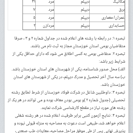
مکانیک
دیپلم
مرد
۳۱
برق
دیپلم
مرد
۷
عمران/ معماری
دیپلم
مرد
۵
حسابداری
دیپلم
مرد/زن
۲
تبصره ۱: در رابطه با رشته های اعلام شده در جداول شماره ۲ و ۳ ، صرفا
متقاضیان بومی استان خوزستان مجاز به ثبت نام می باشند.
تبصره ۲: متقاضی بومی به کسی اطلاق می شود که دارای حداقل یکی از
شرایط زیر باشد:
الف) محل صدور شناسنامه، یکی از شهرستان های استان خوزستان باشد.
ب) سه سال آخر تحصیل و مدرک دیپلم، در یکی از شهرستان های استان
خوزستان باشد.
تبصره ۳: داوطلبین شاغل در شرکت فولاد خوزستان از شرط تطابق رشته
تحصیلی (جدول شماره ۲ )و بومی بودن معاف بوده و می توانند در هر یک از
رشته های مورد نیاز در مقطع کارشناسی شرکت نمایند.
تبصره ۴: نتایج آزمون کتبی برابر ظرفیت اعلام شده در هر رشته شغلی
اعلام خواهد شد، طبیعی است دعوت به مصاحبه به منزله قبولی نبوده و
پذیرش نهایی پس از طی موفق مراحل مصاحبه، معاینات طب صنعتی،