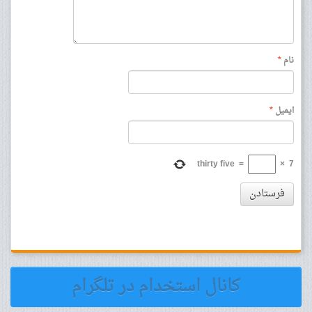
نام
*
ایمیل
*
thirty five
=
×
7
فرستادن
کانال استخدام در تلگرام