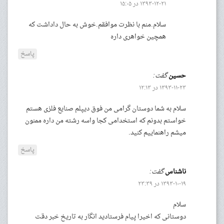
۱۳۹۳-۱۲-۲۱ در ۱۵:۰۵
سلام.منم با نظرت موافقم.خوش به حال داداشت که
همچین خواهری داره
پاسخ
حسین
گفت:
۱۳۹۳-۱۱-۲۳ در ۱۲:۱۳
سلام به شما دوستان گرامی من فوق دیپلم صنایع فلزی هستم
خواستم بدونم که استخدامی کجا واسه رشته من داره ممنون
میشم راهنماییم کنید.
پاسخ
ناشناس
گفت:
۱۳۹۳-۱۰-۱۹ در ۲۳:۳۹
سلام
دوستانی که اخیرا پیام فرستادید انگار به تاریخ خبر دقت