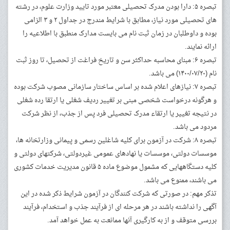
تبصره ۵: دارا بودن مدرک تحصیلی معتبر مورد تایید وزارت علوم، در رشته
های تحصیلی مورد نیاز، مطابق با شرایط مندرج در جداول ۲ و ۳ الزامی
بوده و داوطلبان در زمان ثبت نام می بایست مدارک منطبق با اطلاعیه را
ارائه نمایند.
تبصره ۶: مبنای محاسبه حداکثر سن و تاریخ فراغت از تحصیل، تا روز ثبت
نام (۱۴۰۰/۰۷/۲۰) می باشد.
تبصره ۷: نیازهای اعلام شده بر اساس ساختار سازمانی مصوب شرکت بوده
و هرگونه درخواست شخصی مبنی بر تغییر ردیف شغلی یا ارتقا رده شغلی
در نتیجه تغییر یا ارتقاء مدرک تحصیلی فرد پس از جذب، از نظر شرکت
مردود می باشد.
تبصره ۸: شرکت در آزمون برای کلیه شاغلین رسمی و پیمانی وزارتخانه ها،
موسسات دولتی، موسسات یا نهادهای عمومی غیردولتی، شرکتهای دولتی و
کلیه دستگاههایی که مشمول موضوع ماده ۵ قانون مدیریت خدمات کشوری
می باشند، ممنوع می باشد.
تذکر مهم: در صورتی که شرکت کنندگان در آزمون شرایط ذکر شده در این
آگهی را نداشته باشند در هر مرحله ای از فرآیند جذب و استخدام، فرآیند
بررسی متوقف و از به کارگیری آنها ممانعت به عمل خواهد آمد.