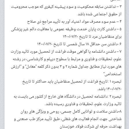
۳ – نداشتن سابقه محکومیت و سوء پیشینه کیفری که موجب محرومیت
از حقوق اجتماعی شده باشد
۴ – عدم سوء مصرف مواد اعتیاد آور به تأیید مراجع ذی صلاح
۵ – داشتن کارت پایان خدمت وظیفه عمومی یا معافیت دائم غیر پزشکی
برای متقاضیان مرد تا تاریخ ۱۴۰۰/۰۷/۲۰
۶ -داشتن سن حداقل ۱۸ سال شمسی تا تاریخ ۱۴۰۰/۰۷/۲۰
۷ – داشتن دانشنامه یا گواهی موقت فراغت از تحصیل مورد تائید وزارت
علوم، تحقیقات و فناوری و مرتبط با سطوح دیپلم و کارشناسی، در رشته
های مورد نیاز مطابق جداول شماره ۲ و ۳ بدون ذکر کلمه ′′معادل′′ و ′′ارزش
استخدامی′′
تبصره ۱ :تاریخ فراغت از تحصیل متقاضیان باید حداکثر تا تاریخ
۱۴۰۰/۰۷/۲۰ باشد.
تبصره ۲ :دانشنامه تحصیل در دانشگاه های خارج از کشور می بایست به
تائید وزارت علوم، تحقیقات و فناوری رسیده باشد.
۸-داشتن سلامت و توانایی کامل جسمی، روحی و ویژگی های روان
شناختی جهت انجام فعالیت های شغلی، طبق تأیید مرکز طب صنعتی و
بهداشت حرفه ای شرکت فولاد خوزستان