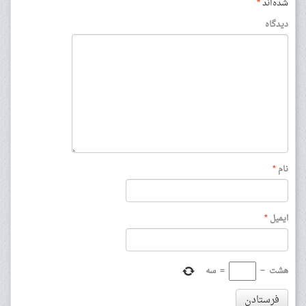
شده‌اند
*
دیدگاه
نام
*
ایمیل
*
هشت
−
=
سه
فرستادن