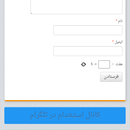
نام
*
ایمیل
*
هفت
−
=
5
فرستادن
کانال استخدام در تلگرام