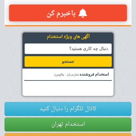
آگهی های ویژه استخدام
جستجو
استخدام فروشنده
(مازندران - چالوس)
کانال تلگرام را دنبال کنید
استخدام تهران