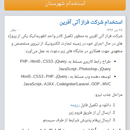
استخدام شهرستان
استخدام شرکت فراز آتی آفرین
۲۸ تیر ۱۳۹۶
۰ نظر
شرکت فراز آتی آفرین به منظور تکمیل کادر واحد انفورماتیک یکی از پروژه
های در حال اجرای خود در زمینه تجارت الکترونیک از نیروی متخصص و
متعهدی جهت همکاری در جایگاه های زیر دعوت به عمل می‌آورد:
طراح رابط کاربری مسلط به PHP ، Html5 ، CSS3 ، jQuery،
JavaScript ، Photoshop ، jQuery
توسعه دهنده وب مسلط به Html5 ، CSS3 ، PHP ، jQuery ،
JavaScript ، AJAX ، Codeigniter/Laravel ، OOP ، MVC
مراحل جذب نیرو:
دانلود و تکمیل فایل
رزومه
ارسال آن از طریق فروم زیر
ارسال پیغام پذیرش شرایط از طرف سیستم