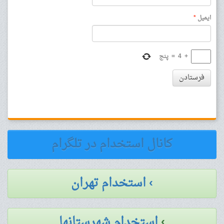
ایمیل
*
+
4
=
پنج
فرستادن
کانال استخدام در تلگرام
› استخدام تهران
›
استخدام شهرستانها