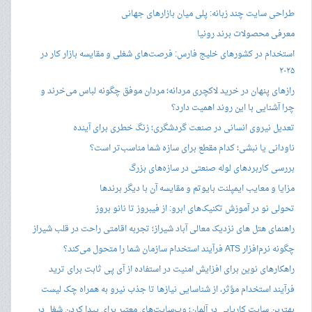
طراحی سایت چند زبانه: پلی میان بازارهای جهانی
معرفی محصولات برند رونیا
استخدام در کشورهای خلیج فارس: فرصت‌های شغلی و مقایسه بازار کار در
۲۰۲۵
رازهای پنهان در خرید لاکچری مردانه؛ مردان موفق چگونه لباس می‌خرند و
چرا آشنایی با این روند اهمیت دارد؟
تعدیل نیروی انسانی در صنعت گردشگری؛ زنگ خطری برای آینده
ناودانی یا نبشی؛ کدام مقطع برای سازه شما مناسب‌تر است؟
بررسی کاربردهای لوله صنعتی در سازه‌های بزرگ
مزایا و معایب ایمپلنت بایوتم و مقایسه آن با دیگر برندها
تحولی نو در آموزش تکنیک‌های ابرو: از فیبروز تا نانو بروز
راهنمای هتل های نزدیک معالی آباد شیراز؛ تجربه اقامتی راحت در قلب شیراز
چگونه نرم‌افزار ATS فرآیند استخدام سازمان شما را متحول می‌کند؟
راهکارهای نوین برای افزایش امنیت در استفاده از آی پی ثابت برای ترید
فرآیند استخدام مؤثر، از شناسایی نیازها تا جذب نیرو به همراه چک لیست
بهترین سایت کاریابی در آلمان؛ وب‌سایت‌های معتبر برای پیدا کردن شغل در