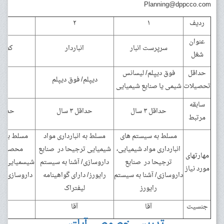
Planning@dppcco.com
ردیف
۱
۲
عنوان
سرپرست انبار
انباردار
کمک ا
شغل
حداقل
فوق دیپلم/ لیسانس
دیپلم/ فوق دیپلم
دی
تحصیلات
شیمی یا صنایع شیمیایی
سابقه
حداقل ۳ سال
حداقل ۳ سال
حداقل ۳ س
مرتبط
مسلط به سیستم های
مسلط به انبارداری مواد
مسلط به ت
انبارداری مواد شیمیایی،
شیمیایی ترجیحا در صنایع
محصول در
مهارتهای
ترجیحا در صنایع
داروسازی/ آشنا به سیستم
شیسمیایی تر
مورد نیاز
داروسازی/ آشنا به سیستم
رایورز/ دارای گواهینامه
داروسازی/ دا
رایورز
لیفتراک
لیف
جنسیت
آقا
آقا