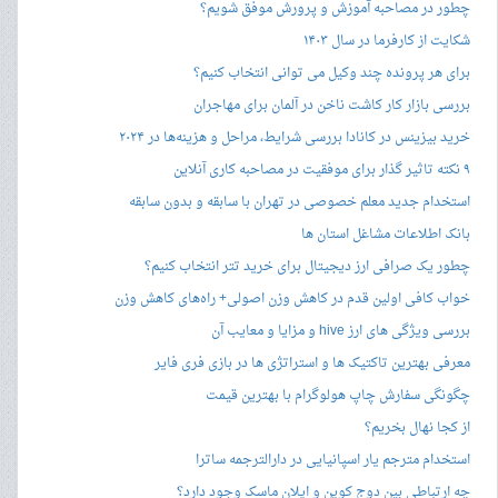
چطور در مصاحبه‌ آموزش و پرورش موفق شویم؟
شکایت از کارفرما در سال ۱۴۰۳
برای هر پرونده چند وکیل می توانی انتخاب کنیم؟
بررسی بازار کار کاشت ناخن در آلمان برای مهاجران
خرید بیزینس در کانادا بررسی شرایط، مراحل و هزینه‌ها در ۲۰۲۴
۹ نکته تاثیر گذار برای موفقیت در مصاحبه کاری آنلاین
استخدام جدید معلم خصوصی در تهران با سابقه و بدون سابقه
بانک اطلاعات مشاغل استان ها
چطور یک صرافی ارز دیجیتال برای خرید تتر انتخاب کنیم؟
خواب کافی اولین قدم در کاهش وزن اصولی+ راه‌های کاهش وزن
بررسی ویژگی های ارز hive و مزایا و معایب آن
معرفی بهترین تاکتیک ها و استراتژی ها در بازی فری فایر
چگونگی سفارش چاپ هولوگرام با بهترین قیمت
از کجا نهال بخریم؟
استخدام مترجم یار اسپانیایی در دارالترجمه ساترا
چه ارتباطی بین دوج کوین و ایلان ماسک وجود دارد؟