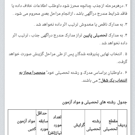
۲. درهرمرحله ازجذب چنانچه محرز شود داوطلب اطلاعات خلاف داده یا
فاقد شرایط مندرج درآگهی باشد ، ازانجام مراحل بعدی محروم می شود .
۳. به مدارک ناقص یا مخدوش ترتیب اثر داده نخواهد شد .
۴. به مدارک
تحصیلی پایین
تراز مدارک مندرج درآگهی جذب ، ترتیب اثر
داده نخواهد شد .
۵ . انتخاب نهایی پذیرفته شدگان پس از طی مراحل گزینش صورت خواهد
گرفت.
۶ . داوطلبان براساس مدرک و رشته تحصیلی خود”
منحصرا مجاز به
انتخاب یک شغل
“
می باشند.
جدول رشته های تحصیلی و مواد آزمون
حداقل
تعداد
مقطع
رشته
سابقه
مواد آزمون
ردیف
گرایش
مورد
تحصیلی
تحصیلی
مورد
کتبی
نیاز(نفر)