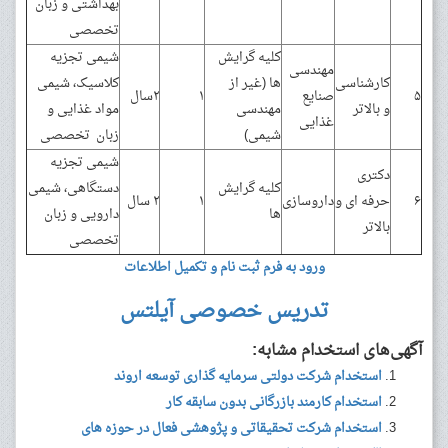
بهداشتی و زبان
تخصصی
کلیه گرایش
شیمی تجزیه
مهندسی
کارشناسی
ها (غیر از
کلاسیک، شیمی
۵
صنایع
۱
۲سال
و بالاتر
مهندسی
مواد غذایی و
غذایی
شیمی)
زبان تخصصی
شیمی تجزیه
دکتری
کلیه گرایش
دستگاهی، شیمی
۶
حرفه ای و
داروسازی
۱
۲ سال
ها
دارویی و زبان
بالاتر
تخصصی
ورود به فرم ثبت نام و تکمیل اطلاعات
تدریس خصوصی آیلتس
آگهی‌های استخدام مشابه:
استخدام شرکت دولتی سرمایه گذاری توسعه اروند
استخدام کارمند بازرگانی بدون سابقه کار
استخدام شرکت تحقیقاتی و پژوهشی فعال در حوزه های