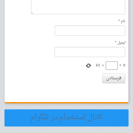
نام
*
ایمیل
*
63
=
×
9
فرستادن
کانال استخدام در تلگرام