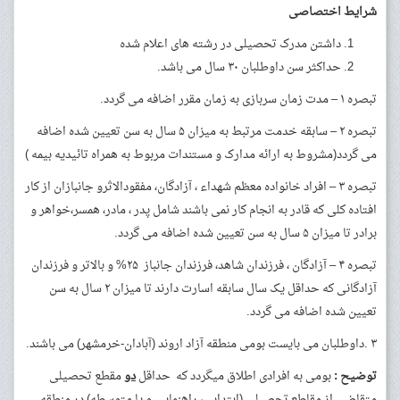
شرایط اختصاصی
داشتن مدرک تحصیلی در رشته های اعلام شده
حداکثر سن داوطلبان ۳۰ سال می باشد.
تبصره ۱ – مدت زمان سربازی به زمان مقرر اضافه می گردد.
تبصره ۲ – سابقه خدمت مرتبط به میزان ۵ سال به سن تعیین شده اضافه
می گردد(مشروط به ارائه مدارک و مستندات مربوط به همراه تائیدیه بیمه )
تبصره ۳ – افراد خانواده معظم شهداء ، آزادگان، مفقودالاثرو جانبازان از کار
افتاده کلی که قادر به انجام کار نمی باشند شامل پدر ، مادر، همسر،خواهر و
برادر تا میزان ۵ سال به سن تعیین شده اضافه می گردد.
تبصره ۴ – آزادگان ، فرزندان شاهد، فرزندان جانباز ۲۵% و بالاتر و فرزندان
آزادگانی که حداقل یک سال سابقه اسارت دارند تا میزان ۲ سال به سن
تعیین شده اضافه می گردد.
۳ .داوطلبان می بایست بومی منطقه آزاد اروند (آبادان-خرمشهر) می باشند.
توضیح :
بومی به افرادی اطلاق میگردد که حداقل
دو
مقطع تحصیلی
متقاضی از مقاطع تحصیلی (ابتدایی، راهنمایی و یا متوسطه) در منطقه