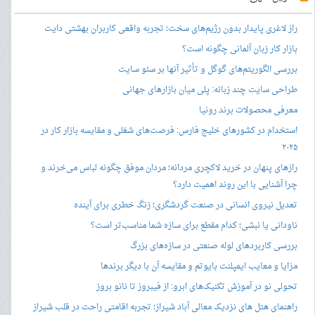
راز لاغری پایدار بدون رژیم‌های سخت؛ تجربه واقعی کاربران بهشتی دایت
بازار کار زبان آلمانی چگونه است؟
بررسی الگوریتم‌های گوگل و تأثیر آنها بر سئو سایت
طراحی سایت چند زبانه: پلی میان بازارهای جهانی
معرفی محصولات برند رونیا
استخدام در کشورهای خلیج فارس: فرصت‌های شغلی و مقایسه بازار کار در
۲۰۲۵
رازهای پنهان در خرید لاکچری مردانه؛ مردان موفق چگونه لباس می‌خرند و
چرا آشنایی با این روند اهمیت دارد؟
تعدیل نیروی انسانی در صنعت گردشگری؛ زنگ خطری برای آینده
ناودانی یا نبشی؛ کدام مقطع برای سازه شما مناسب‌تر است؟
بررسی کاربردهای لوله صنعتی در سازه‌های بزرگ
مزایا و معایب ایمپلنت بایوتم و مقایسه آن با دیگر برندها
تحولی نو در آموزش تکنیک‌های ابرو: از فیبروز تا نانو بروز
راهنمای هتل های نزدیک معالی آباد شیراز؛ تجربه اقامتی راحت در قلب شیراز