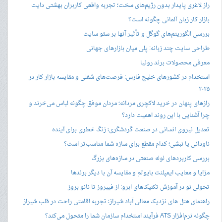
راز لاغری پایدار بدون رژیم‌های سخت؛ تجربه واقعی کاربران بهشتی دایت
بازار کار زبان آلمانی چگونه است؟
بررسی الگوریتم‌های گوگل و تأثیر آنها بر سئو سایت
طراحی سایت چند زبانه: پلی میان بازارهای جهانی
معرفی محصولات برند رونیا
استخدام در کشورهای خلیج فارس: فرصت‌های شغلی و مقایسه بازار کار در
۲۰۲۵
رازهای پنهان در خرید لاکچری مردانه؛ مردان موفق چگونه لباس می‌خرند و
چرا آشنایی با این روند اهمیت دارد؟
تعدیل نیروی انسانی در صنعت گردشگری؛ زنگ خطری برای آینده
ناودانی یا نبشی؛ کدام مقطع برای سازه شما مناسب‌تر است؟
بررسی کاربردهای لوله صنعتی در سازه‌های بزرگ
مزایا و معایب ایمپلنت بایوتم و مقایسه آن با دیگر برندها
تحولی نو در آموزش تکنیک‌های ابرو: از فیبروز تا نانو بروز
راهنمای هتل های نزدیک معالی آباد شیراز؛ تجربه اقامتی راحت در قلب شیراز
چگونه نرم‌افزار ATS فرآیند استخدام سازمان شما را متحول می‌کند؟