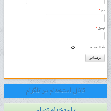
نام
*
ایمیل
*
نُه
×
سه
=
فرستادن
کانال استخدام در تلگرام
› استخدام تهران