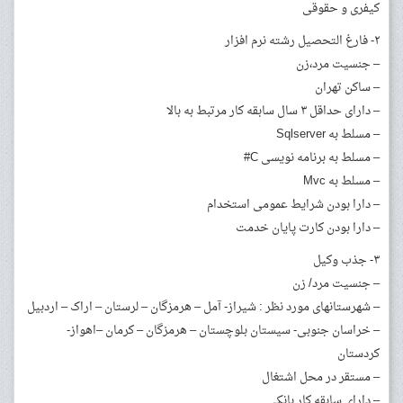
کیفری و حقوقی
۲- فارغ التحصیل رشته نرم افزار
– جنسیت مرد،‌زن
– ساکن تهران
– دارای حداقل ۳ سال سابقه کار مرتبط به بالا
– مسلط به Sqlserver
– مسلط به برنامه نویسی C#
– مسلط به Mvc
– دارا بودن شرایط عمومی استخدام
– دارا بودن کارت پایان خدمت
۳- جذب وکیل
– جنسیت مرد/ زن
– شهرستانهای مورد نظر : شیراز- آمل – هرمزگان – لرستان – اراک – اردبیل
– خراسان جنوبی- سیستان بلوچستان – هرمزگان – کرمان –اهواز-
کردستان
– مستقر در محل اشتغال
– دارای سابقه کار بانکی