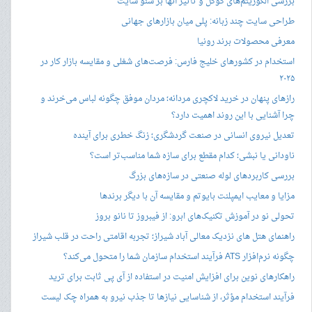
بررسی الگوریتم‌های گوگل و تأثیر آنها بر سئو سایت
طراحی سایت چند زبانه: پلی میان بازارهای جهانی
معرفی محصولات برند رونیا
استخدام در کشورهای خلیج فارس: فرصت‌های شغلی و مقایسه بازار کار در
۲۰۲۵
رازهای پنهان در خرید لاکچری مردانه؛ مردان موفق چگونه لباس می‌خرند و
چرا آشنایی با این روند اهمیت دارد؟
تعدیل نیروی انسانی در صنعت گردشگری؛ زنگ خطری برای آینده
ناودانی یا نبشی؛ کدام مقطع برای سازه شما مناسب‌تر است؟
بررسی کاربردهای لوله صنعتی در سازه‌های بزرگ
مزایا و معایب ایمپلنت بایوتم و مقایسه آن با دیگر برندها
تحولی نو در آموزش تکنیک‌های ابرو: از فیبروز تا نانو بروز
راهنمای هتل های نزدیک معالی آباد شیراز؛ تجربه اقامتی راحت در قلب شیراز
چگونه نرم‌افزار ATS فرآیند استخدام سازمان شما را متحول می‌کند؟
راهکارهای نوین برای افزایش امنیت در استفاده از آی پی ثابت برای ترید
فرآیند استخدام مؤثر، از شناسایی نیازها تا جذب نیرو به همراه چک لیست