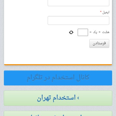
ایمیل
*
هشت
×
یک
=
فرستادن
کانال استخدام در تلگرام
› استخدام تهران