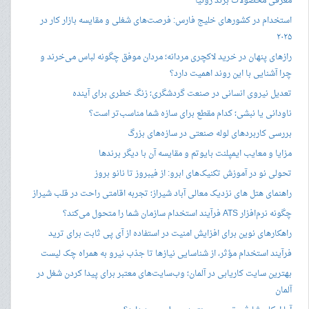
معرفی محصولات برند رونیا
استخدام در کشورهای خلیج فارس: فرصت‌های شغلی و مقایسه بازار کار در
۲۰۲۵
رازهای پنهان در خرید لاکچری مردانه؛ مردان موفق چگونه لباس می‌خرند و
چرا آشنایی با این روند اهمیت دارد؟
تعدیل نیروی انسانی در صنعت گردشگری؛ زنگ خطری برای آینده
ناودانی یا نبشی؛ کدام مقطع برای سازه شما مناسب‌تر است؟
بررسی کاربردهای لوله صنعتی در سازه‌های بزرگ
مزایا و معایب ایمپلنت بایوتم و مقایسه آن با دیگر برندها
تحولی نو در آموزش تکنیک‌های ابرو: از فیبروز تا نانو بروز
راهنمای هتل های نزدیک معالی آباد شیراز؛ تجربه اقامتی راحت در قلب شیراز
چگونه نرم‌افزار ATS فرآیند استخدام سازمان شما را متحول می‌کند؟
راهکارهای نوین برای افزایش امنیت در استفاده از آی پی ثابت برای ترید
فرآیند استخدام مؤثر، از شناسایی نیازها تا جذب نیرو به همراه چک لیست
بهترین سایت کاریابی در آلمان؛ وب‌سایت‌های معتبر برای پیدا کردن شغل در
آلمان