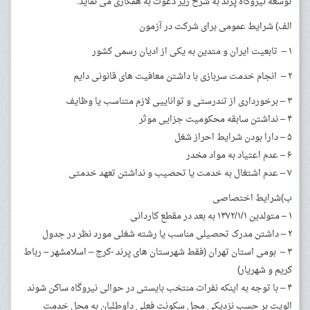
توسعه نیروگاه پرند به شرح زیر دعوت به همکاری می نماید.
الف) شرایط عمومی برای شرکت در آزمون
۱ – تابعیت ایران و متدین به یکی از ادیان رسمی کشور
۲ – انجام خدمت سربازی با داشتن معافیت های قانونی دایم
۳ – برخورداری از تندرستی و تواناییی لازم متناسب یا وظایف
۴ – نداشتن سابقه محکومیت جزایی موثر
۵ – دارا بودن شرایط احراز شغل
۶ – عدم اعتیاد به مواد مخدر
۷ – عدم اشتغال به خدمت یا تحصیب و نداشتن تعهد خدمتی
ب)شرایط اختصاصی
۱ – متولدین ۱۳۷۲/۱/۱ به بعد در مقطع کاردانی
۲ – داشتن مدرک تحصیلی مناسب یا رشته شغلی مورد نظر در جدول
۳ – بومی استان تهران (فقط شهرستان های پرند -کرج – اسلامشهر – رباط
کریم و شهریار)
۴ – با توجه به اینکه نفرات منتخب بایستی در حوالی نیروگاه ساکن شوند
الویت بر حسب نزدیکی محل سکونت فعلی داوطلبان به محل خدمت