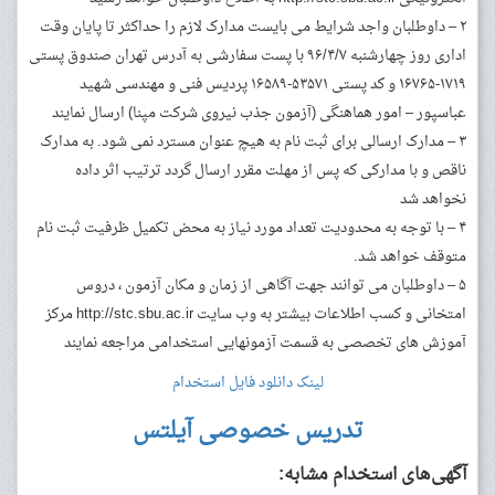
۲ – داوطلبان واجد شرایط می بایست مدارک لازم را حداکثر تا پایان وقت
اداری روز چهارشنبه ۹۶/۴/۷ با پست سفارشی به آدرس تهران صندوق پستی
۱۷۱۹-۱۶۷۶۵ و کد پستی ۵۳۵۷۱-۱۶۵۸۹ پردیس فنی و مهندسی شهید
عباسپور – امور هماهنگی (آزمون جذب نیروی شرکت مپنا) ارسال نمایند
۳ – مدارک ارسالی برای ثبت نام به هیچ عنوان مسترد نمی شود. به مدارک
ناقص و با مدارکی که پس از مهلت مقرر ارسال گردد ترتیب اثر داده
نخواهد شد
۴ – با توجه به محدودیت تعداد مورد نیاز به محض تکمیل ظرفیت ثبت نام
متوقف خواهد شد.
۵ – داوطلبان می توانند جهت آگاهی از زمان و مکان آزمون ، دروس
امتخانی و کسب اطلاعات بیشتر به وب سایت http://stc.sbu.ac.ir مرکز
آموزش های تخصصی به قسمت آزمونهایی استخدامی مراجعه نمایند
لینک دانلود فایل استخدام
تدریس خصوصی آیلتس
آگهی‌های استخدام مشابه: