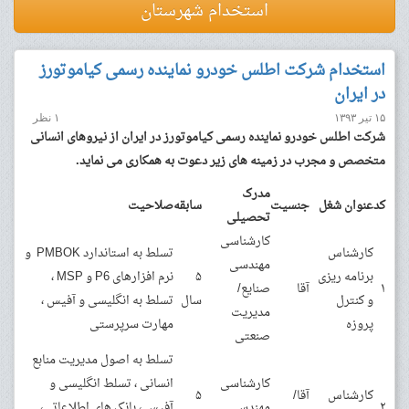
استخدام شهرستان
استخدام شرکت اطلس خودرو نماینده رسمی کیاموتورز
در ایران
۱۵ تیر ۱۳۹۳
۱ نظر
شرکت اطلس خودرو نماینده رسمی کیاموتورز در ایران از نیروهای انسانی
متخصص و مجرب در زمینه های زیر دعوت به همکاری می نماید.
مدرک
کد
عنوان شغل
جنسیت
سابقه
صلاحیت
تحصیلی
کارشناسی
کارشناس
تسلط به استاندارد PMBOK و
مهندسی
برنامه ریزی
۵
نرم افزارهای P6 و MSP ،
۱
آقا
صنایع/
و کنترل
سال
تسلط به انگلیسی و آفیس ،
مدیریت
پروزه
مهارت سرپرستی
صنعتی
تسلط به اصول مدیریت منابع
کارشناسی
انسانی ، تسلط انگلیسی و
کارشناس
آقا/
۵
۲
مهندسی
آفیس ، بانک های اطلاعاتی،