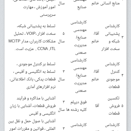
منابع انسانی
خانم
سال
صنایع
امور آموزش ، مهارت
سرپرستی
کارشناسی
کارشناس
تسلط به پشتیبانی شبکه،
مهندسی
پشتیبانی
آقا/
۵
سخت افزار ،VOIP ، تحلیل
۳
صنایع/
شبکه و
خانم
سال
مشکلات کاربران، مدار MCITP
مدیریت
سخت افزار
, CCNA ,ITL مزیت است.
صنعتی
کارشناسی
کارشناس
تسلط بر کنترل موجودی ،
مهندسی
کنترل
آقا/
۳
تسلط به انگلیسی و آفیس ،
۴
صنایع/
موجودی
خانم
سال
قطعات یدکی، بانک اطلاعاتی،
مدیریت
قطعات
نرم افزارهای آماری
صنعتی
تکنسین
آشنایی با مذاکره و فرآیند
فوق دیپلم
۳
۵
فروش
آقا
فروش قطعات، آشنایی با زبان
کلیه رشته ها
سال
قطعات
انگلیسی و آفیس
آشنایی با صول حمل و نقل بین
کارشناس
کارشناسی
۳
المللی ، قوانین و مقررات امور