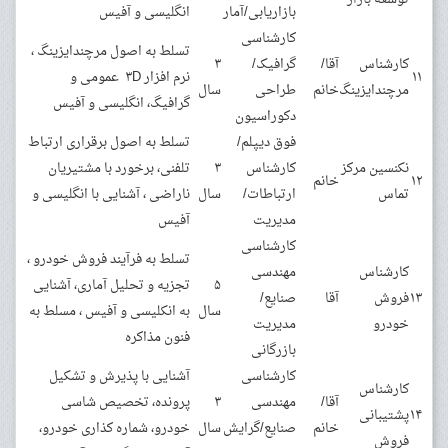
بازاریابی/آمار
انگلیسی و آفیس
کارشناسی
تسلط به اصول مرچندایزینگ ،
کارشناس
آقا/
گرافیک/
۳
۱۱
نرم افزار ۳D عمومی و
مرچندایزینگ
خانم
طراحی
سال
گرافیگ، انگلیسی و آفیس
دکوراسیون
فوق دیپلم/
تسلط به اصول برقراری ارتباط
نکنسین مرکز
کارشناس
۳
تلفنی، برخورد با مشتیریان
۱۲
خانم
تماس
ارتباطات/
سال
ناراضی ، آشنایی با انگلیسی و
مدیریت
آفیس
کارشناسی
تسلط به فرآیند فروش خودرو ،
کارشناس
مهندسی
۵
تجزیه و تحلیل آماری، آشنایی
۱۳
فروش
آقا
صنایع/
سال
به انکلیسی و آفیس ، مسلط به
خودرو
مدیریت
فنون مذاکره
بازرگانی
کارشناسی
آشنایی با پذیرش و تشکیل
کارشناس
آقا/
مهندسی
۳
پرونده، تخصیص شاسی
۱۴
پشتیبانی
خانم
صنایع/گرایش
سال
خودرو، شماره کذاری خودرو،
فروش