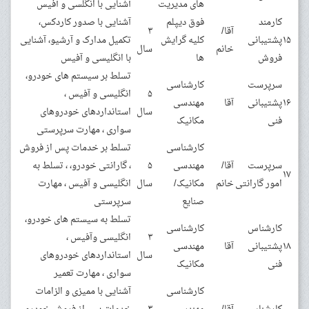
های مدیریت
آشنایی با انگلسی و آفیس
کارمند
فوق دیپلم
آشنایی با صدور کاردکس،
آقا/
۳
۱۵
پشتیبانی
کلیه گرایش
تکمیل مدارک و آرشیو، آشنایی
خانم
سال
فروش
ها
با انگلیسی و آفیس
تسلط بر سیستم های خودرو،
سرپرست
کارشناسی
۵
انگلیسی و آفیس ،
۱۶
پشتیبانی
آقا
مهندسی
سال
استانداردهای خودروهای
فنی
مکانیک
سواری ، مهارت سرپرستی
کارشناسی
تسلط بر خدمات پس از فروش
سرپرست
آقا/
مهندسی
۵
، گارانتی خودرو، ، تسلط به
۱۷
امور گارانتی
خانم
مکانیک/
سال
انگلیسی و آفیس ، مهارت
صنایع
سرپرستی
تسلط به سیستم های خودرو،
کارشناس
کارشناسی
۳
انگلیسی وآفیس ،
۱۸
پشتیبانی
آقا
مهندسی
سال
استانداردهای خودروهای
فنی
مکانیک
سواری ، مهارت تعمیر
کارشناسی
آشنایی با ممیزی و الزامات