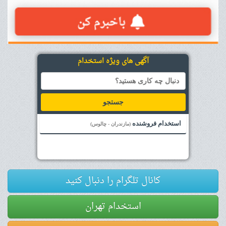
آگهی های ویژه استخدام
جستجو
استخدام فروشنده
(مازندران - چالوس)
کانال تلگرام را دنبال کنید
استخدام تهران