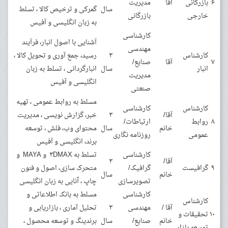
۶
بازرگانی
آقا
مدیریت
سال
گمرکی و ترخیص کالا ، تسلط
خارجی
بازرگانی
به زبان انگلیسی و آفیس
کارشناسی
آشنایی با اصول انبار، فرآیند
مهندسی
کارشناس
۳
رسید، جمع آوری و تحویل کالا ،
۷
آقا
صنایع/
انبار
سال
انبارگردانی ، تسلط به زبان
مدیریت
انگلیسی و آفیس
صنعتی
مسلط به روابط عمومی ، تهیه
کارشناس
کارشناسی
آقا/
۳
خبر، گزارش نویسی ، مدیریت
۸
روابط
ارتباطات/
خانم
سال
محتوای وب، فلش ، توسعه
عمومی
روزنامه نگاری
برند، انگلیسی و آفیس
کارشناسی
تسلط به ۳DMAX و MAYA و
آقا/
۳
۹
گرافیست
گرافیک/
متحرک سازی، اصول و فنون
خانم
سال
تصویرسازی
چاپ ، آَنایی به زبان انگلیسی
کارشناسی
مسلط به بانک اطلاعاتی و
کارشناس
آقا /
مهندسی
۳
تحلیل آماری ، بازاریابی و
۱۰
تحقیقات و
خانم
صنایع/
سال
برندینگ و توسعه محصول ،
توسعه بازار