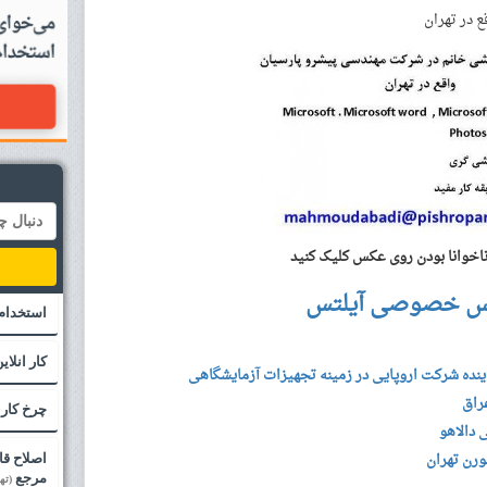
 در تهران
خوانا بودن روی عکس کلیک کنید
س خصوصی آیلتس
استخدام
کار انلای
اینده شرکت اروپایی در زمینه تجهیزات آزمایشگاهی
راق
چرخ کار 
 دالاهو
رن تهران
مرجع
(ته