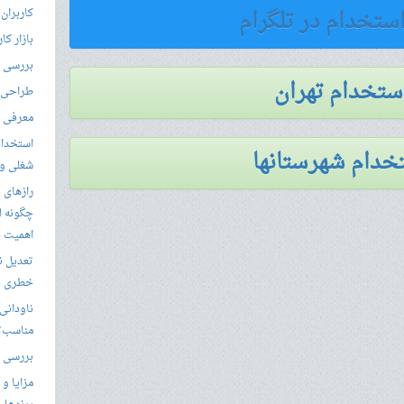
استخدام در تلگرام
کاربران
بازار کا
بررسی ال
استخدام تهران
طراحی س
معرفی م
استخدام
خدام شهرستانها
شغلی و مق
رازهای 
چگونه ل
اهمیت د
تعدیل ن
خطری بر
ناودانی 
مناسب‌ت
بررسی ک
مزایا و 