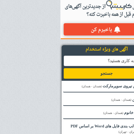
آگهی های ویژه استخدام
جستجو
 نیروی سوپرمارکت
(همدان - همدان)
ن
(همدان - همدان)
خانوم
(همدان - همدان)
اصلاح قالب بندی فایل های Word بر اساس PDF
ران - تهران)