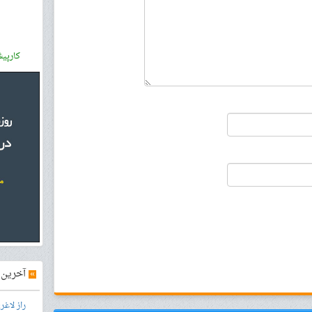
کارپی
»
آخرین آ
راز لاغ