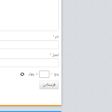
نام
*
ایمیل
*
پنج
−
=
چهار
فرستادن