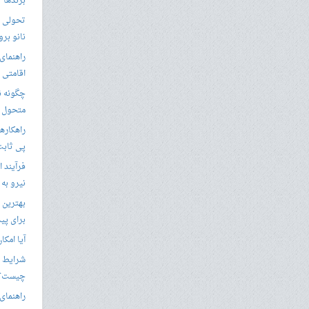
برندها
تحولی نو
نانو برو
راهنمای 
اقامتی 
متحول م
راهکارها
پی ثابت
فرآیند ا
نیرو به
بهترین 
برای پید
آیا امکا
شرایط ا
چیست؟
راهنمای