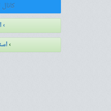
کانال 
› 
›
است