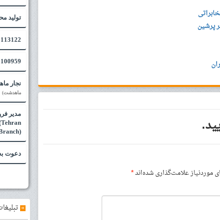
خابراتی
تولید مح
ر پرشین
113122 - مقاله ISI
100959 پروژه تری دی مکس / بلندر
ان
نجار ماه
ماهدشت)
ید.
(Tehran
Branch)
دعوت به 
موردنیاز علامت‌گذاری شده‌اند
*
»
تبلیغات