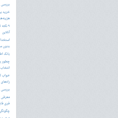
بررسی با
خرید بی
هزینه‌ها در
۹ نکته 
آنلاین
استخدام
بدون سا
بانک اط
چطور یک
انتخاب 
خواب کا
راه‌های
بررسی ویژگی های
معرفی ب
فری فای
چگونگی 