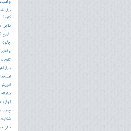
و امنیت
برای شار
کنیم؟
دلایل ا
تاریخ ثب
چگونه ی
جاهای د
تقویت زب
بازار آ
استخدام
آموزش م
سامانه ن
اجاره ح
چطور در
شکایت از 
برای هر