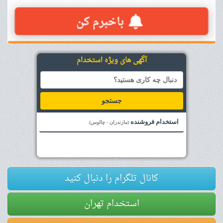
آگهی های ویژه استخدام
جستجو
استخدام فروشنده
(مازندران - چالوس)
کانال تلگرام را دنبال کنید
استخدام تهران