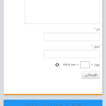
نام
*
ایمیل
*
چهار
×
=
thirty two
فرستادن