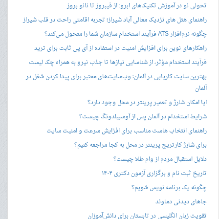
تحولی نو در آموزش تکنیک‌های ابرو: از فیبروز تا نانو بروز
راهنمای هتل های نزدیک معالی آباد شیراز؛ تجربه اقامتی راحت در قلب شیراز
چگونه نرم‌افزار ATS فرآیند استخدام سازمان شما را متحول می‌کند؟
راهکارهای نوین برای افزایش امنیت در استفاده از آی پی ثابت برای ترید
فرآیند استخدام مؤثر، از شناسایی نیازها تا جذب نیرو به همراه چک لیست
بهترین سایت کاریابی در آلمان؛ وب‌سایت‌های معتبر برای پیدا کردن شغل در
آلمان
آیا امکان شارژ و تعمیر پرینتر در محل وجود دارد؟
شرایط استخدام در آلمان پس از آوسبیلدونگ چیست؟
راهنمای انتخاب هاست مناسب برای افزایش سرعت و امنیت سایت
برای شارژ کارتریج پرینتر در محل به کجا مراجعه کنیم؟
دلایل استقبال مردم از وام طلا چیست؟
تاریخ ثبت نام و برگزاری آزمون دکتری ۱۴۰۴
چگونه یک برنامه نویس شویم؟
جاهای دیدنی دماوند
تقویت زبان انگلیسی در تابستان برای دانش‌آموزان