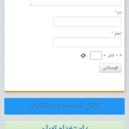
نام
*
ایمیل
*
4
×
شش
=
فرستادن
کانال استخدام در تلگرام
› استخدام تهران