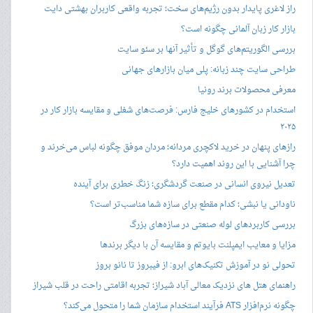
راز لاغری پایدار بدون رژیم‌های سخت؛ تجربه واقعی کاربران بهشتی دایت
بازار کار زبان آلمانی چگونه است؟
بررسی الگوریتم‌های گوگل و تأثیر آنها بر سئو سایت
طراحی سایت چند زبانه: پلی میان بازارهای جهانی
معرفی محصولات برند رونیا
استخدام در کشورهای خلیج فارس: فرصت‌های شغلی و مقایسه بازار کار در
۲۰۲۵
رازهای پنهان در خرید لاکچری مردانه؛ مردان موفق چگونه لباس می‌خرند و
چرا آشنایی با این روند اهمیت دارد؟
تعدیل نیروی انسانی در صنعت گردشگری؛ زنگ خطری برای آینده
ناودانی یا نبشی؛ کدام مقطع برای سازه شما مناسب‌تر است؟
بررسی کاربردهای لوله صنعتی در سازه‌های بزرگ
مزایا و معایب ایمپلنت بایوتم و مقایسه آن با دیگر برندها
تحولی نو در آموزش تکنیک‌های ابرو: از فیبروز تا نانو بروز
راهنمای هتل های نزدیک معالی آباد شیراز؛ تجربه اقامتی راحت در قلب شیراز
چگونه نرم‌افزار ATS فرآیند استخدام سازمان شما را متحول می‌کند؟