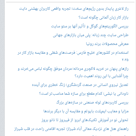
راز لاغری پایدار بدون رژیم‌های سخت؛ تجربه واقعی کاربران بهشتی دایت
بازار کار زبان آلمانی چگونه است؟
بررسی الگوریتم‌های گوگل و تأثیر آنها بر سئو سایت
طراحی سایت چند زبانه: پلی میان بازارهای جهانی
معرفی محصولات برند رونیا
استخدام در کشورهای خلیج فارس: فرصت‌های شغلی و مقایسه بازار کار در
۲۰۲۵
رازهای پنهان در خرید لاکچری مردانه؛ مردان موفق چگونه لباس می‌خرند و
چرا آشنایی با این روند اهمیت دارد؟
تعدیل نیروی انسانی در صنعت گردشگری؛ زنگ خطری برای آینده
ناودانی یا نبشی؛ کدام مقطع برای سازه شما مناسب‌تر است؟
بررسی کاربردهای لوله صنعتی در سازه‌های بزرگ
مزایا و معایب ایمپلنت بایوتم و مقایسه آن با دیگر برندها
تحولی نو در آموزش تکنیک‌های ابرو: از فیبروز تا نانو بروز
راهنمای هتل های نزدیک معالی آباد شیراز؛ تجربه اقامتی راحت در قلب شیراز