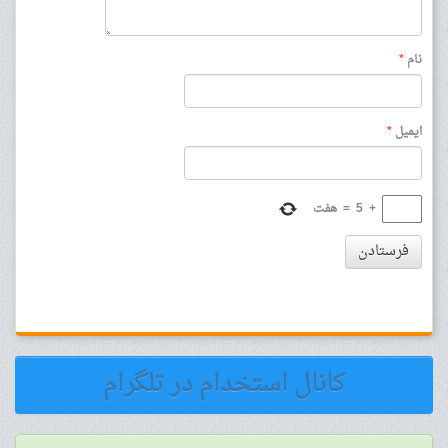
نام
*
ایمیل
*
+
5
=
هفت
فرستادن
کانال استخدام در تلگرام