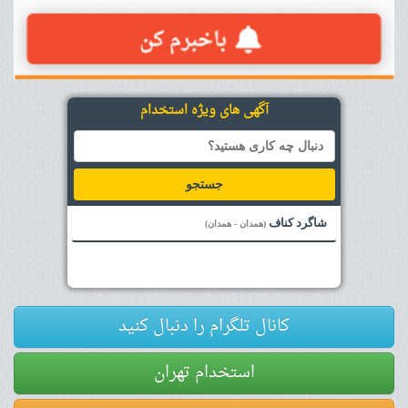
آگهی های ویژه استخدام
جستجو
شاگرد کناف
(همدان - همدان)
کانال تلگرام را دنبال کنید
استخدام تهران