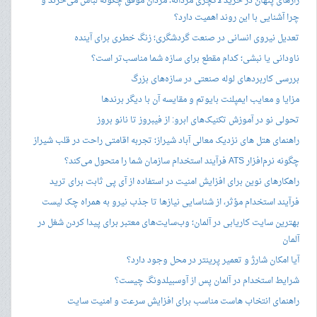
رازهای پنهان در خرید لاکچری مردانه؛ مردان موفق چگونه لباس می‌خرند و
چرا آشنایی با این روند اهمیت دارد؟
تعدیل نیروی انسانی در صنعت گردشگری؛ زنگ خطری برای آینده
ناودانی یا نبشی؛ کدام مقطع برای سازه شما مناسب‌تر است؟
بررسی کاربردهای لوله صنعتی در سازه‌های بزرگ
مزایا و معایب ایمپلنت بایوتم و مقایسه آن با دیگر برندها
تحولی نو در آموزش تکنیک‌های ابرو: از فیبروز تا نانو بروز
راهنمای هتل های نزدیک معالی آباد شیراز؛ تجربه اقامتی راحت در قلب شیراز
چگونه نرم‌افزار ATS فرآیند استخدام سازمان شما را متحول می‌کند؟
راهکارهای نوین برای افزایش امنیت در استفاده از آی پی ثابت برای ترید
فرآیند استخدام مؤثر، از شناسایی نیازها تا جذب نیرو به همراه چک لیست
بهترین سایت کاریابی در آلمان؛ وب‌سایت‌های معتبر برای پیدا کردن شغل در
آلمان
آیا امکان شارژ و تعمیر پرینتر در محل وجود دارد؟
شرایط استخدام در آلمان پس از آوسبیلدونگ چیست؟
راهنمای انتخاب هاست مناسب برای افزایش سرعت و امنیت سایت