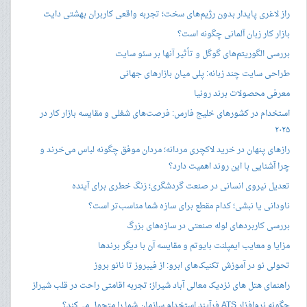
راز لاغری پایدار بدون رژیم‌های سخت؛ تجربه واقعی کاربران بهشتی دایت
بازار کار زبان آلمانی چگونه است؟
بررسی الگوریتم‌های گوگل و تأثیر آنها بر سئو سایت
طراحی سایت چند زبانه: پلی میان بازارهای جهانی
معرفی محصولات برند رونیا
استخدام در کشورهای خلیج فارس: فرصت‌های شغلی و مقایسه بازار کار در
۲۰۲۵
رازهای پنهان در خرید لاکچری مردانه؛ مردان موفق چگونه لباس می‌خرند و
چرا آشنایی با این روند اهمیت دارد؟
تعدیل نیروی انسانی در صنعت گردشگری؛ زنگ خطری برای آینده
ناودانی یا نبشی؛ کدام مقطع برای سازه شما مناسب‌تر است؟
بررسی کاربردهای لوله صنعتی در سازه‌های بزرگ
مزایا و معایب ایمپلنت بایوتم و مقایسه آن با دیگر برندها
تحولی نو در آموزش تکنیک‌های ابرو: از فیبروز تا نانو بروز
راهنمای هتل های نزدیک معالی آباد شیراز؛ تجربه اقامتی راحت در قلب شیراز
چگونه نرم‌افزار ATS فرآیند استخدام سازمان شما را متحول می‌کند؟