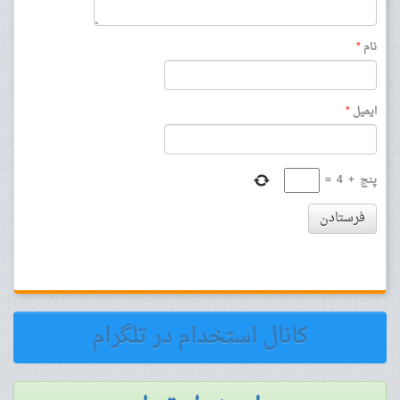
نام
*
ایمیل
*
پنج
+
4
=
فرستادن
کانال استخدام در تلگرام