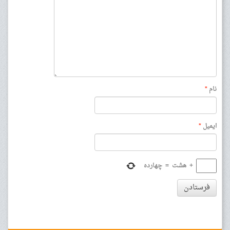
نام
*
ایمیل
*
+
هشت
=
چهارده
فرستادن