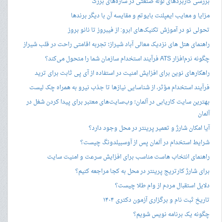
بررسی کاربردهای لوله صنعتی در سازه‌های بزرگ
مزایا و معایب ایمپلنت بایوتم و مقایسه آن با دیگر برندها
تحولی نو در آموزش تکنیک‌های ابرو: از فیبروز تا نانو بروز
راهنمای هتل های نزدیک معالی آباد شیراز؛ تجربه اقامتی راحت در قلب شیراز
چگونه نرم‌افزار ATS فرآیند استخدام سازمان شما را متحول می‌کند؟
راهکارهای نوین برای افزایش امنیت در استفاده از آی پی ثابت برای ترید
فرآیند استخدام مؤثر، از شناسایی نیازها تا جذب نیرو به همراه چک لیست
بهترین سایت کاریابی در آلمان؛ وب‌سایت‌های معتبر برای پیدا کردن شغل در
آلمان
آیا امکان شارژ و تعمیر پرینتر در محل وجود دارد؟
شرایط استخدام در آلمان پس از آوسبیلدونگ چیست؟
راهنمای انتخاب هاست مناسب برای افزایش سرعت و امنیت سایت
برای شارژ کارتریج پرینتر در محل به کجا مراجعه کنیم؟
دلایل استقبال مردم از وام طلا چیست؟
تاریخ ثبت نام و برگزاری آزمون دکتری ۱۴۰۴
چگونه یک برنامه نویس شویم؟