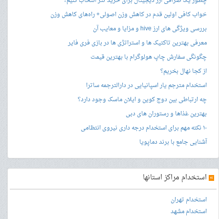
چطور یک صرافی ارز دیجیتال برای خرید تتر انتخاب کنیم؟
خواب کافی اولین قدم در کاهش وزن اصولی+ راه‌های کاهش وزن
بررسی ویژگی های ارز hive و مزایا و معایب آن
معرفی بهترین تاکتیک ها و استراتژی ها در بازی فری فایر
چگونگی سفارش چاپ هولوگرام با بهترین قیمت
از کجا نهال بخریم؟
استخدام مترجم یار اسپانیایی در دارالترجمه ساترا
چه ارتباطی بین دوج کوین و ایلان ماسک وجود دارد؟
بهترین غذاها و رستوران های دبی
۱۰ نکته مهم برای استخدام درجه داری نیروی انتظامی
آشنایی جامع با برند دماپویا
»
استخدام مراکز استانها
استخدام تهران
استخدام مشهد