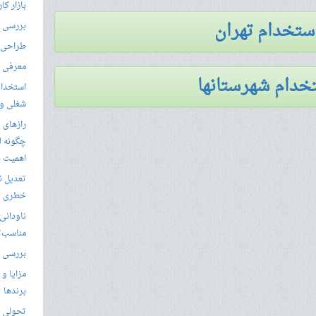
بازار کا
استخدام تهران
بررسی ال
طراحی س
معرفی م
خدام شهرستانها
استخدام
شغلی و مق
رازهای 
چگونه ل
اهمیت د
تعدیل ن
خطری بر
ناودانی 
مناسب‌ت
بررسی ک
مزایا و 
برندها
تحولی نو