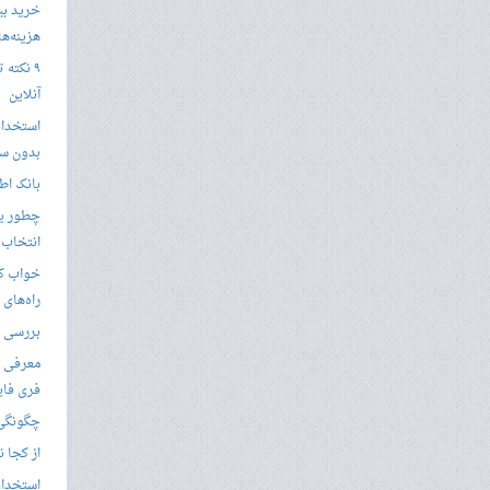
خرید بی
هزینه‌ها در
۹ نکته 
آنلاین
استخدام
بدون سا
بانک اط
چطور یک
انتخاب 
خواب کا
راه‌های
بررسی ویژگی های
معرفی ب
فری فای
چگونگی 
از کجا ن
استخدام 