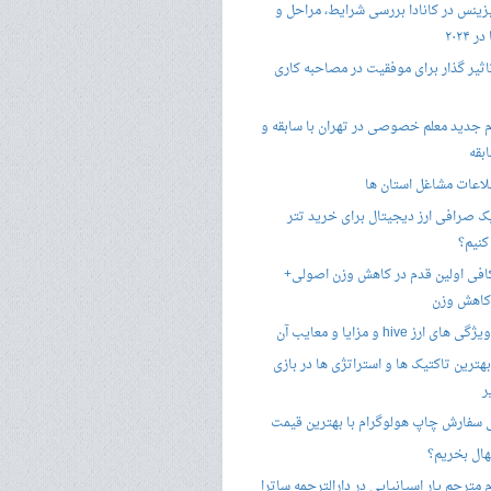
زینس در کانادا بررسی شرایط، مراحل و
 ۲۰۲۴
تاثیر گذار برای موفقیت در مصاحبه کاری
 جدید معلم خصوصی در تهران با سابقه و
بقه
لاعات مشاغل استان ها
 صرافی ارز دیجیتال برای خرید تتر
کنیم؟
فی اولین قدم در کاهش وزن اصولی+
 کاهش وزن
 ارز hive و مزایا و معایب آن
هترین تاکتیک ها و استراتژی ها در بازی
ر
سفارش چاپ هولوگرام با بهترین قیمت
هال بخریم؟
مترجم یار اسپانیایی در دارالترجمه ساترا