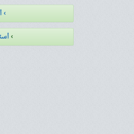
› 
›
است