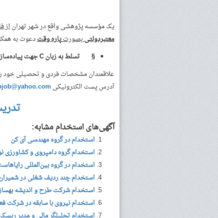
یک مؤسسه پژوهشی واقع در شهر تهران
از ف
معتبردولتی
بصورت
پاره وقت
دعوت به همکار
§
تسلط به زبان
C
جهت پیاده‌ساز
علاقمندان مشخصات فردی و تحصیلی خود را به همراه شم
آدرس پست الکترونیکی
pjob@yahoo.com
تدری
آگهی‌های استخدام مشابه:
استخدام در گروه مهندسی آی کن
استخدام گروه دامپروی و کشاورزی نو
استخدام در گروه بین‌المللی رایاهاس
استخدام چند ردیف شغلی در شمیران
استخدام شرکت طرح و اندیشه بهساز 
استخدام نیروی با سابقه در شرکت فع
استخدام تحلیلگر مالی و مدیر ریسک 