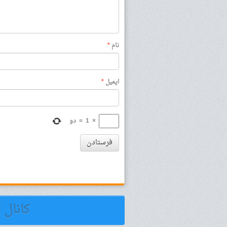
نام
*
ایمیل
*
×
1
=
دو
فرستادن
کانال 