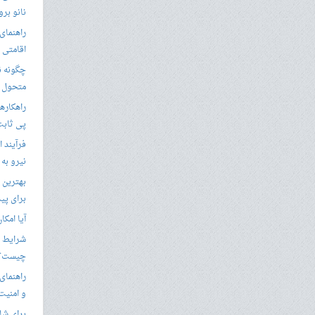
نانو برو
راهنمای 
اقامتی 
متحول م
راهکارها
پی ثابت
فرآیند ا
نیرو به
بهترین 
برای پید
آیا امکا
شرایط ا
چیست؟
راهنمای
و امنیت
برای شار