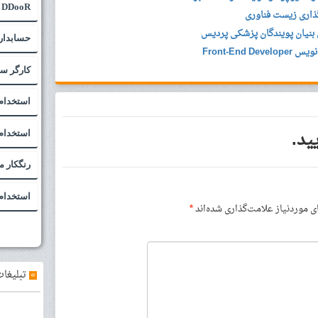
DDooR
ذاری زیست فناوری
بنیان پویندگان پزشکی پردیس
حسابدار
کارگر سا
استخدام
ید.
استخدام 
رنگکار م
استخدام ج
موردنیاز علامت‌گذاری شده‌اند
*
»
تبلیغات