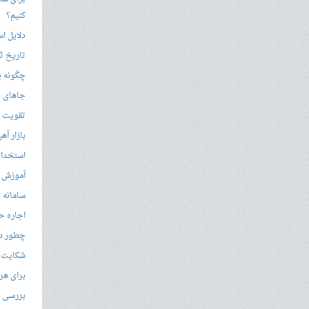
کنیم؟
دلایل ا
تاریخ ثب
چگونه ی
جاهای د
تقویت زب
بازار آ
استخدام
آموزش م
سامانه ن
اجاره ح
چطور در
شکایت از 
برای هر
بررسی با