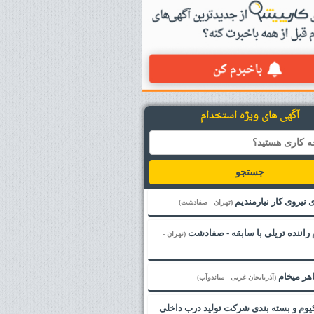
آگهی های ویژه استخدام
جستجو
ی نیروی کار نیارمندیم
(تهران - صفادشت)
راننده تریلی با سابقه - صفادشت
(تهران -
هر میخام
(آذربایجان غربی - میاندوآب)
یوم و بسته بندی شرکت تولید درب داخلی