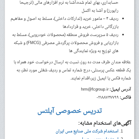
حسابداری، بهای تمام شده،آشنا به نرم افزارهای مالی (ترجیحا
رایورز) و آشنا به اکسل
ردیف ۴ – مامور خرید (تدارکات داخلی)، مسلط به اصول و مفاهیم
بازرگانی داخلی، خرید و قراردادها
ردیف ۵ سرپرست فروش منطقه (محصولات خودرویی)، مسلط به
بازاریابی و فروش محصولات پرگردش مصرفی (FMCG) و شبکه
های توزیع به ویژه نمایندگی ها
علاقه مندان ظرف مدت ده روز، نسبت به ارسال درخواست خود همراه با
یک قطعه عکس پرسنلی، درج شماره تماس و ردیف شغلی مورد نظر، به
شماره فکس یا ایمیل زیر،اقدام نمایند.
آدرس ایمیل:
hrm@fcgroup.ir
فاکس:
۰۲۱۸۸۷۳۷۷۹۹
تدریس خصوصی آیلتس
آگهی‌های استخدام مشابه:
استخدام شرکت ملی صنایع مس ایران