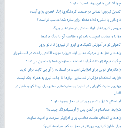
چرا آشنایی با این روند اهمیت دارد؟
تعدیل نیروی انسانی در صنعت گردشگری؛ زنگ خطری برای آینده
ناودانی یا نبشی؛ کدام مقطع برای سازه شما مناسب‌تر است؟
بررسی کاربردهای لوله صنعتی در سازه‌های بزرگ
مزایا و معایب ایمپلنت بایوتم و مقایسه آن با دیگر برندها
تحولی نو در آموزش تکنیک‌های ابرو: از فیبروز تا نانو بروز
راهنمای هتل های نزدیک معالی آباد شیراز؛ تجربه اقامتی راحت در قلب شیراز
چگونه نرم‌افزار ATS فرآیند استخدام سازمان شما را متحول می‌کند؟
راهکارهای نوین برای افزایش امنیت در استفاده از آی پی ثابت برای ترید
فرآیند استخدام مؤثر، از شناسایی نیازها تا جذب نیرو به همراه چک لیست
بهترین سایت کاریابی در آلمان؛ وب‌سایت‌های معتبر برای پیدا کردن شغل در
آلمان
آیا امکان شارژ و تعمیر پرینتر در محل وجود دارد؟
شرایط استخدام در آلمان پس از آوسبیلدونگ چیست؟
راهنمای انتخاب هاست مناسب برای افزایش سرعت و امنیت سایت
برای شارژ کارتریج پرینتر در محل به کجا مراجعه کنیم؟