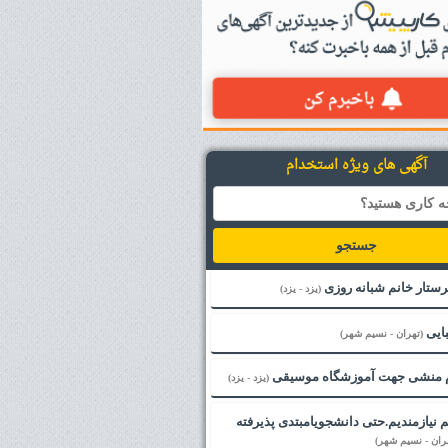
آگهی های ویژه استخدام
جستجو
پرستار خانم شبانه روزی
(یزد - یزد)
ایی
(تهران - نسیم شهر)
 منشی جهت آموزشگاه موسیقی
(یزد - یزد)
 نیازمندیم.حتی دانشجویامبتدی پذیرفته
ران - نسیم شهر)