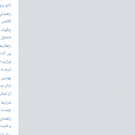
نانو برو
راهنمای 
اقامتی 
متحول م
راهکارها
پی ثابت
فرآیند ا
نیرو به
بهترین 
برای پید
آیا امکا
شرایط ا
چیست؟
راهنمای
و امنیت
برای شار