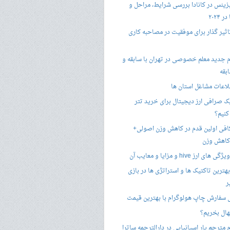
زینس در کانادا بررسی شرایط، مراحل و
 ۲۰۲۴
تاثیر گذار برای موفقیت در مصاحبه کاری
 جدید معلم خصوصی در تهران با سابقه و
بقه
لاعات مشاغل استان ها
 صرافی ارز دیجیتال برای خرید تتر
کنیم؟
فی اولین قدم در کاهش وزن اصولی+
 کاهش وزن
 ارز hive و مزایا و معایب آن
هترین تاکتیک ها و استراتژی ها در بازی
ر
سفارش چاپ هولوگرام با بهترین قیمت
هال بخریم؟
مترجم یار اسپانیایی در دارالترجمه ساترا