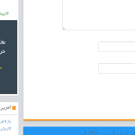
کارپی
»
آخرین آ
راز لاغ
کاربران