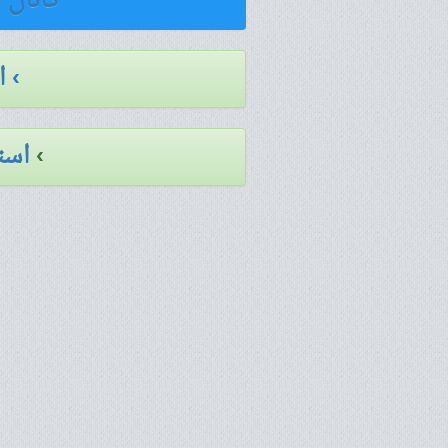
کانال 
› 
›
است