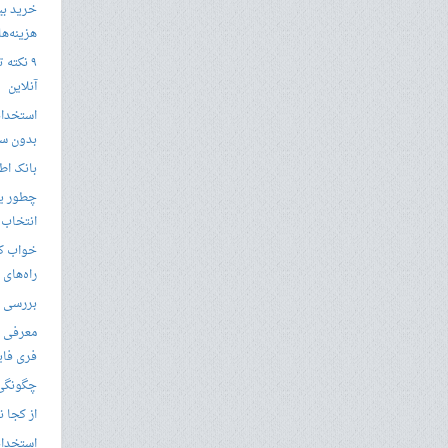
خرید بی
هزینه‌ها در
۹ نکته 
آنلاین
استخدام
بدون سا
بانک اط
چطور یک
انتخاب 
خواب کا
راه‌های
بررسی ویژگی های
معرفی ب
فری فای
چگونگی 
از کجا ن
استخدام 