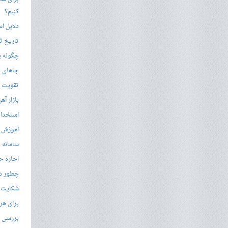
کنیم؟
دلایل ا
تاریخ ثب
چگونه ی
جاهای د
تقویت زب
بازار آ
استخدام
آموزش م
سامانه ن
اجاره ح
چطور در
شکایت از 
برای هر
بررسی با