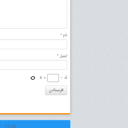
نام
*
ایمیل
*
نُه
−
=
6
فرستادن