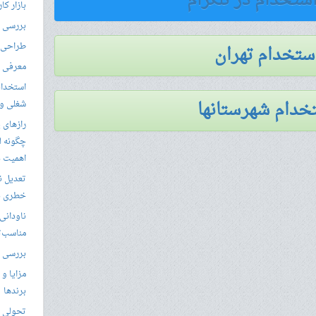
استخدام در تلگرام
بازار کا
بررسی ال
طراحی س
استخدام تهران
معرفی م
استخدام
خدام شهرستانها
شغلی و مق
رازهای 
چگونه ل
اهمیت د
تعدیل ن
خطری بر
ناودانی 
مناسب‌ت
بررسی ک
مزایا و 
برندها
تحولی نو