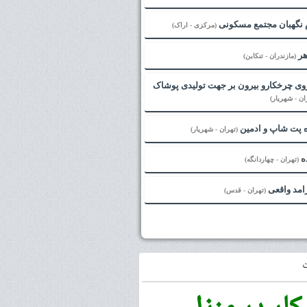
 نگهبان مجتمع مسکونی
(مرکزی - اراک)
هر
(مازندران - تنکابن)
وی چرخکارو بیرون بر جهت تولیدی پوشاک
ان - شهریار)
 پت شاپ و ادمین
(تهران - شهریار)
ه
(تهران - چهاردانگه)
مد واقعی
(تهران - قدس)