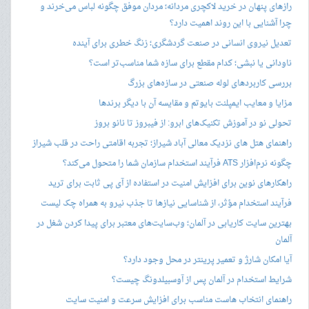
رازهای پنهان در خرید لاکچری مردانه؛ مردان موفق چگونه لباس می‌خرند و
چرا آشنایی با این روند اهمیت دارد؟
تعدیل نیروی انسانی در صنعت گردشگری؛ زنگ خطری برای آینده
ناودانی یا نبشی؛ کدام مقطع برای سازه شما مناسب‌تر است؟
بررسی کاربردهای لوله صنعتی در سازه‌های بزرگ
مزایا و معایب ایمپلنت بایوتم و مقایسه آن با دیگر برندها
تحولی نو در آموزش تکنیک‌های ابرو: از فیبروز تا نانو بروز
راهنمای هتل های نزدیک معالی آباد شیراز؛ تجربه اقامتی راحت در قلب شیراز
چگونه نرم‌افزار ATS فرآیند استخدام سازمان شما را متحول می‌کند؟
راهکارهای نوین برای افزایش امنیت در استفاده از آی پی ثابت برای ترید
فرآیند استخدام مؤثر، از شناسایی نیازها تا جذب نیرو به همراه چک لیست
بهترین سایت کاریابی در آلمان؛ وب‌سایت‌های معتبر برای پیدا کردن شغل در
آلمان
آیا امکان شارژ و تعمیر پرینتر در محل وجود دارد؟
شرایط استخدام در آلمان پس از آوسبیلدونگ چیست؟
راهنمای انتخاب هاست مناسب برای افزایش سرعت و امنیت سایت