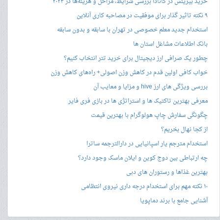
خرید بیزینس در کانادا بررسی شرایط، مراحل و هزینه‌ها در ۲۰۲۴
۹ نکته تاثیر گذار برای موفقیت در مصاحبه کاری آنلاین
استخدام جدید معلم خصوصی در تهران با سابقه و بدون سابقه
بانک اطلاعات مشاغل استان ها
چطور یک صرافی ارز دیجیتال برای خرید تتر انتخاب کنیم؟
خواب کافی اولین قدم در کاهش وزن اصولی+ راه‌های کاهش وزن
بررسی ویژگی های ارز hive و مزایا و معایب آن
معرفی بهترین تاکتیک ها و استراتژی ها در بازی فری فایر
چگونگی سفارش چاپ هولوگرام با بهترین قیمت
از کجا نهال بخریم؟
استخدام مترجم یار اسپانیایی در دارالترجمه ساترا
چه ارتباطی بین دوج کوین و ایلان ماسک وجود دارد؟
بهترین غذاها و رستوران های دبی
۱۰ نکته مهم برای استخدام درجه داری نیروی انتظامی
آشنایی جامع با برند دماپویا