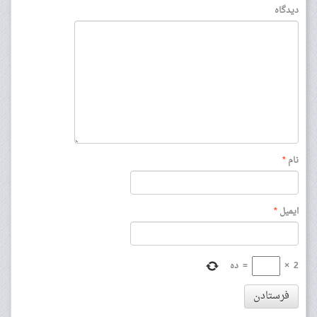
دیدگاه
نام
*
ایمیل
*
2
×
=
ده
فرستادن