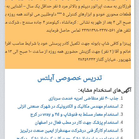
فرزکاری به سمت اپراتور دیپلم و بالاتر مرد ۵ نفر حداقل 
صبح الی ۴ بعد از ظهر به نشانی : کرمانشاه ، کیلو
تلفن های ۳۴۲۷۰۵۶۱-۳۴۲۷۱۴۹۸ تماس حاصل فرمایند
پیتزا و کافی شاپ بابونه جهت تکمیل کادر پرسنلی خود با شرایط مناسب افراد زیر
شهریور ـ خیابان گلناز ۳۸۴۵۹۳۴۳
تدریس خصوصی آیلتس
آگهی‌های استخدام مشابه:
جذب ۴۰ نفر متقاضی امریه خدمت سربازی
استخدام مهندس مکانیک و الکترونیک در شهرک صنعتی انزلی
استخدام معمار مسلط به فتوشاپ و ۳d و vray در کرج
استخدام پزشک جهت کار در مطب فعال در اصفهان
استخدام کارگر فنی درشرکت سهندفراز ایمین صنعت درتبریز
استخدام دستیار دندانپزشک جهت کلینیک دندانپزشکی درکرج