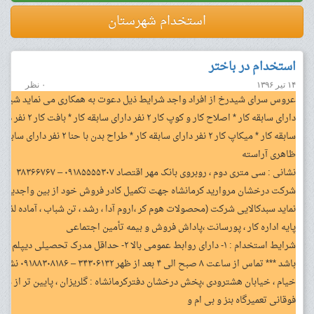
استخدام شهرستان
استخدام در باختر
۱۴ تیر ۱۳۹۶
۰ نظر
ظاهری آراسته
نشانی : سی متری دوم ، روبروی بانک مهر اقتصاد ۰۹۱۸۵۵۵۵۳۰۷ – ۳۸۳۶۶۷۶۷
شرکت درخشان مروارید کرمانشاه جهت تکمیل کادر فروش خود از بین واجدین شر
نماید سبدکالایی شرکت (محصولات هوم کر ،‌اروم آدا ، رشد ، تن شباب ، آماده لذیذ ،
پایه اداره کار ، پورسانت ،‌پاداش فروش و بیمه تأمین اجتماعی
باشد *** تماس 
خیام ، خیابان هشترودی ،‌پخش درخشان دفترکرمانشاه : گلریزان ، پایین تر از شی
فوقانی تعمیرگاه بنز و بی ام و