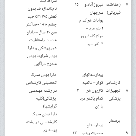
شراط ثبت
۷
(حفاظت
فیروز آباد و
۱۵
نام:اندازه قد بدون
فیزیکی)
سرچهان
کفش ۱۷۵ cm -دید
بوانات هر کدام
چشم ۱۰/۱۰ -حداکثر
۲ نفر مرد –
سن ۳۰ سال – پایان
مرکز کامفیروز
خدمت یامعافیت
۳ نفر مرد
غیر پزشکی و دارا
بودن شرایط بومی
مندرج درآگهی
بیمارستانهای
دارا بودن مدرک
کارشناس
کوار – قائمیه
تحصیلی کارشناس
۸
تجهیزات
کازرون هر
۲
در رشته مهندسی
پزشکی
کدام یکنفر مرد
پزشکی(کلیه
یا زن
گرایشها)
دارا بودن مدرک
پرستار
کارشناسی در رشته
بیمارستان
پرستاری
۹
حضرت زینب
۲۳