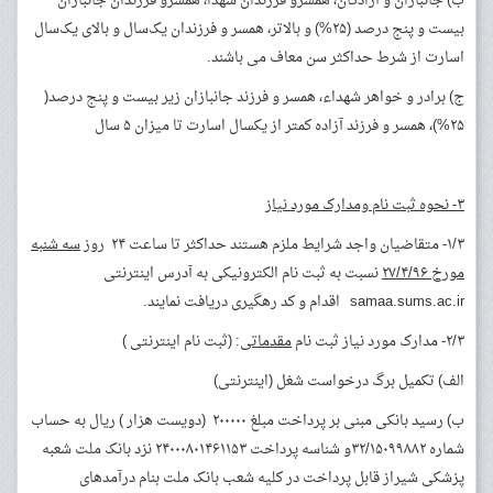
ب) جانبازان و آزادگان، همسرو فرزندان شهدا، همسرو فرزندان جانبازان
بیست و پنج درصد (۲۵%) و بالاتر، همسر و فرزندان یک‌سال و بالای یک‌سال
اسارت از شرط حداکثر سن معاف می باشند.
ج) برادر و خواهر شهداء، همسر و فرزند جانبازان زیر بیست و پنج درصد(
۲۵%)، همسر و فرزند آزاده کمتر از یکسال اسارت تا میزان ۵ سال
۳- نحوه ثبت نام ومدارک مورد نیاز
۱/۳- متقاضیان واجد شرایط ملزم هستند حداکثر تا ساعت ۲۴ روز
سه شنبه
مورخ ۲۷/۴/۹۶
نسبت به ثبت نام الکترونیکی به آدرس اینترنتی
samaa.sums.ac.ir اقدام و کد رهگیری دریافت نمایند.
۲/۳- مدارک مورد نیاز ثبت نام
مقدماتی
: (ثبت نام اینترنتی )
الف) تکمیل برگ درخواست شغل (اینترنتی)
ب) رسید بانکی مبنی بر پرداخت مبلغ ۲۰۰۰۰۰ (دویست هزار ) ریال به حساب
شماره ۳۲/۱۵۰۹۹۸۸۲و شناسه پرداخت ۲۴۰۰۰۸۰۱۴۶۱۱۵۳ نزد بانک ملت شعبه
پزشکی شیراز قابل پرداخت در کلیه شعب بانک ملت بنام درآمدهای