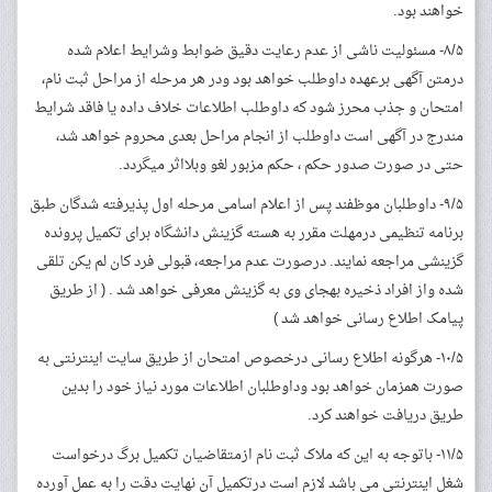
خواهند بود.
۸/۵- مسئولیت ناشی از عدم رعایت دقیق ضوابط وشرایط اعلام شده
درمتن آگهی برعهده داوطلب خواهد بود ودر هر مرحله از مراحل ثبت نام،
امتحان و جذب محرز شود که داوطلب اطلاعات خلاف داده یا فاقد شرایط
مندرج در آگهی است داوطلب از انجام مراحل بعدی محروم خواهد شد،
حتی در صورت صدور حکم ، حکم مزبور لغو وبلااثر می­گردد.
۹/۵- داوطلبان موظفند پس از اعلام اسامی مرحله اول پذیرفته شدگان طبق
برنامه تنظیمی درمهلت مقرر به هسته گزینش دانشگاه برای تکمیل پرونده
گزینشی مراجعه نمایند. درصورت عدم مراجعه، قبولی فرد کان لم یکن تلقی
شده واز افراد ذخیره به­جای وی به گزینش معرفی خواهد شد . ( از طریق
پیامک اطلاع رسانی خواهد شد )
۱۰/۵- هرگونه اطلاع رسانی درخصوص امتحان از طریق سایت اینترنتی به
صورت همزمان خواهد بود وداوطلبان اطلاعات مورد نیاز خود را بدین
طریق دریافت خواهند کرد.
۱۱/۵- باتوجه به این که ملاک ثبت نام ازمتقاضیان تکمیل برگ درخواست
شغل اینترنتی می باشد لازم است درتکمیل آن نهایت دقت را به عمل آورده