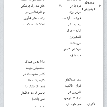
صندوقدار
۶
مرد یا زن –
۱۹
های مدارک پزشکی-
( پذیرش )
مرکز ایزد
و کارشناسی در
خواست آباده –
رشته های فنآوری
بیمارستان
اطلاعات سلامت،
آباده – مرکز
کامفیروز
مرودشت
هرکدام ۳ نفر
مرد یا زن
دارا بودن مدرک
تحصیلی دیپلم
کامل متوسطه در
بیمارستانهای
کلیه رشته ها
کوار – قائمیه
(مدارک بالاتر یا
کازرون هر
پایین تر مورد قبول
کدام ۴ نفر مرد
نمی باشد)
نگهبان
– بیمارستان