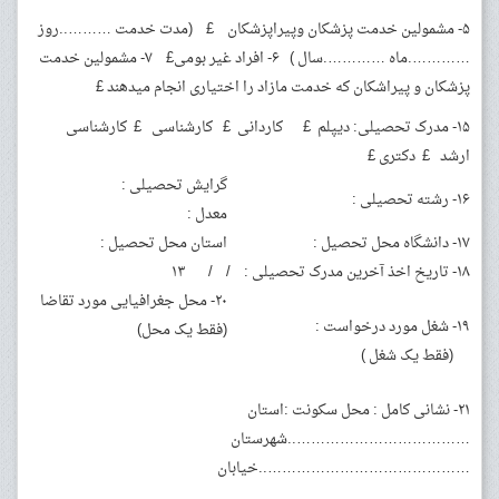
۵- مشمولین خدمت پزشکان وپیراپزشکان £ (مدت خدمت ………..روز
………….ماه ………….سال ) ۶- افراد غیر بومی£ ۷- مشمولین خدمت
پزشکان و پیراشکان که خدمت مازاد را اختیاری انجام می­دهند £
۱۵- مدرک تحصیلی: دیپلم £ کاردانی £ کارشناسی £ کارشناسی
ارشد £ دکتری £
گرایش تحصیلی :
۱۶- رشته تحصیلی :
معدل :
۱۷- دانشگاه محل تحصیل :
استان محل تحصیل :
۱۸- تاریخ اخذ آخرین مدرک تحصیلی : / / ۱۳
۲۰- محل جغرافیایی مورد تقاضا
۱۹- شغل مورد درخواست :
(فقط یک محل)
(فقط یک شغل )
۲۱- نشانی کامل : محل سکونت :استان
………………………………..شهرستان
……………………………………..خیابان
………………………………………..