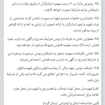
۲/۵- پذیرش مازاد بر ۳۰ درصد سهمیه ایثارگران از طریق رقابت با سایر
داوطلبان واجد شرایط صورت خواهد گرفت.
۳/۵- جانبازان و خانواده محترم شهدا در صورت داشتن کارت شناسایی از
بنیاد شهید و امور ایثارگران با ارائه تصویر آن، نیازی به اخذ و ارائه گواهی
از بنیاد مذکور ندارند.
۴/۵- معلولین عادی به شرط دارا بودن شرایط مندرج درآگهی به ترتیب نمره
فضلی ازسه (۳) درصد سهمیه قانونی مربوطه برخوردار خواهند بود.
۵/۵- تمامی باقیمانده سهمیه مجوز به داوطلبان بومی درصورت برخورداری
از شرایط مندرج در آگهی به ترتیب نمره فضلی اختصاص می­یابد.
۶/۵- داوطلب بومی جهت یکی از بیمارستانهای مرکزی شهرستانهای
-فیروزاباد -آباده –شیراز به ا فرادی اطلاق می گردد که واجد یکی از شرایط
ذیل باشد:
الف) شهرستان محل تولد داوطلب یا همسر وی با شهرستان محل مورد
تقاضا برای استخدام یکی باشد.
(کپی شناسنامه اسکن و اینترنتی ارسال گردد)