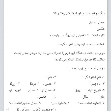
برگ درخواست قرارداد شرکتی –تیر ۹۶
محل الصاق
عکس
کلیه اطلاعات تکمیلی این برگ می بایست
همانند ثبت نام اینترنتی انجام گردد
در زمان اعلام دانشگاه این فرم را همراه سایر مدارک درخواستی پست
نمائید (از طریق پیامک اعلام می گردد)
دراین قسمت چیزی ننویسید
۱- نام خانوادگی :
۲- نام :
۳- نام پدر:
۴- جنس : ۱- مرد£ ۲- زن£
۵- تاریخ تولد : روز
۶- محل تولد : استان : شهرستان
ماه سال
: بخش :
۷- شماره شناسنامه :
۸- شماره ملی:
۹- محل صدورشناسنامه:
۱۱-وضعیت تأهل: متأهل £ ۲-