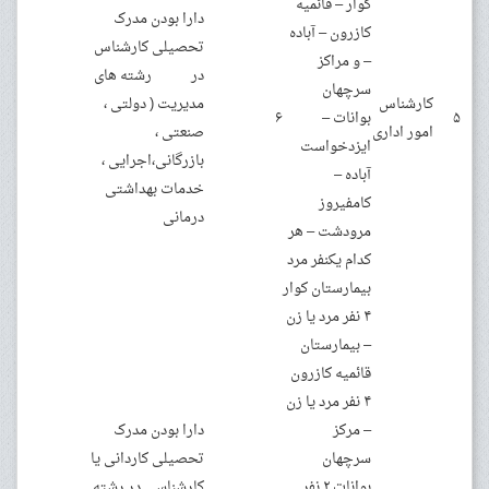
کوار – قائمیه
دارا بودن مدرک
کازرون – آباده
تحصیلی کارشناس
– و مراکز
در رشته های
سرچهان
کارشناس
مدیریت ( دولتی ،
۵
بوانات –
۶
امور اداری
صنعتی ،
ایزدخواست
بازرگانی،اجرایی ،
آباده –
خدمات بهداشتی
کامفیروز
درمانی
مرودشت – هر
کدام یکنفر مرد
بیمارستان کوار
۴ نفر مرد یا زن
– بیمارستان
قائمیه کازرون
۴ نفر مرد یا زن
– مرکز
دارا بودن مدرک
سرچهان
تحصیلی کاردانی یا
بوانات ۲ نفر
کارشناسی در رشته