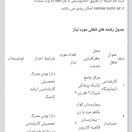
ثبت نام صرفا از طریق الکترونیکی با مراجعه به وب سایت
samaa.sums.ac.ir امکان پذیر می باشد.
جدول رشته های شغلی مورد نیاز
محل
عنوان
تعداد مورد
دیف
جغرافیایی
شرایط احراز
توضیحات
شغل
نیاز
خدمت
دارا بودن مدرک
مرکز جامع
کارشناس
تحصیلی
۱
ژنتیک پزشکی
آزمایشگاه
کارشناسی ارشد
شیراز ۲ نفر زن
۲
ژنتیک
بیمارستان کوار
یکنفر مرد یا زن
دارا بودن مدرک
۲
– بیمارستان
حسابدار
۲
تحصیلی کارشناس
قائمیه کازرون
در رشته حسابداری