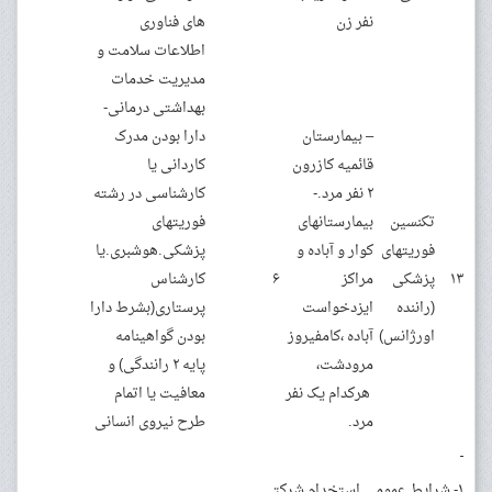
نفر زن
های فناوری
اطلاعات سلامت و
مدیریت خدمات
بهداشتی درمانی-
– بیمارستان
دارا بودن مدرک
قائمیه کازرون
کاردانی یا
۲ نفر مرد.-
کارشناسی در رشته
تکنسین
بیمارستانهای
فوریتهای
فوریتهای
کوار و آباده و
پزشکی.هوشبری.یا
۱۳
پزشکی
مراکز
۶
کارشناس
(راننده
ایزدخواست
پرستاری(بشرط دارا
اورژانس)
آباده ،کامفیروز
بودن گواهینامه
مرودشت،
پایه ۲ رانندگی) و
هرکدام یک نفر
معافیت یا اتمام
مرد.
طرح نیروی انسانی
۱- شرایط عمومی استخدام شرکتی