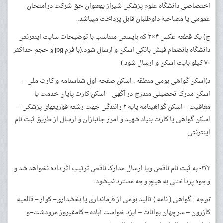
اختصاصی دانشگاه علوم پزشکی شیراز به­عنوان حق شرکت درامتحان
عمومی یا مصاحبه داوطلبان قابل پرداخت می­باشد.
ج) یک قطعه عکس ۴×۳ که بایستی متناسب با توضیحات سایت اینترنتی
دانشگاه بانضمام فیش بانکی اسکن و ارسال شود.(با فرم jpg و حجم حداکثر
۷۰ کیلو بایت اسکن و ارسال شود )
د)اسکن گواهی بومی منطقه ، اسکن صفحه اول شناسنامه و کارت ملی –
اسکن مدرک تحصیلی مندرج در آگهی – اسکن کارت پایان خدمت یا
معافیت – اسکن گواهینامه پایه ۲ رانندگی جهت رشته فوریتهای پزشکی –
اسکن گواهی یا کارت بنیاد شهید و امور جانبازان و ارسال از طریق ثبت نام
اینترنتی
۳/۳- به ثبت نام ناقص ویا ارسال مدارک ناقص ترتیب اثر داده نخواهد شد و
وجوه پرداختی به هیچ وجه مسترد نمی­شود.
توجه :
گواهی ( نامه ) تائید بومی از فرمانداری یا بخشداری– کوار – قائمیه
کازرون – سرچهان بوانات – ایزد خواست آباده – کامفیروز مرودشت–و