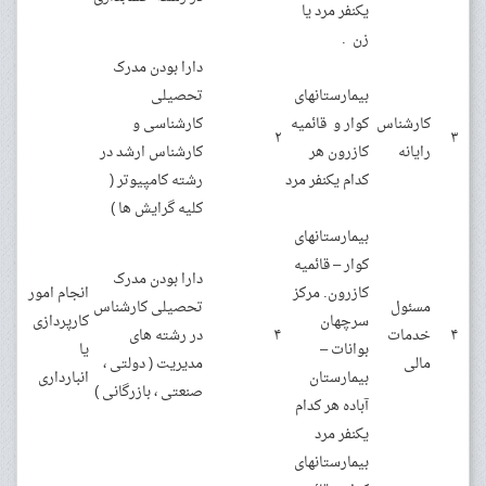
یکنفر مرد یا
زن .
دارا بودن مدرک
بیمارستانهای
تحصیلی
کارشناس
کوار و قائمیه
کارشناسی و
۲
۳
رایانه
کازرون هر
کارشناس ارشد در
کدام یکنفر مرد
رشته کامپیوتر (
کلیه گرایش ها )
بیمارستانهای
کوار – قائمیه
دارا بودن مدرک
کازرون. مرکز
انجام امور
مسئول
تحصیلی کارشناس
سرچهان
کارپردازی
۴
خدمات
۴
در رشته های
بوانات –
یا
مالی
مدیریت ( دولتی ،
بیمارستان
انبارداری
صنعتی ، بازرگانی )
آباده هر کدام
یکنفر مرد
بیمارستانهای