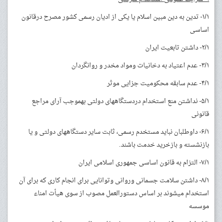
۱/۱- تدین به دین مبین اسلام یا یکی از ادیان رسمی کشور مصرح درقانون
اساسی
۲/۱- داشتن تابعیت ایران
۳/۱- عدم اعتیاد به دخانیات ومواد مخدر و روانگردان
۴/۱- عدم سابقه محکومیت جزایی موثر
۵/۱- نداشتن منع استخدام دردستگاه­های دولتی به­موجب آرای مراجع
قانونی
۶/۱- داوطلبان نباید مستخدم رسمی، ثابت سایر دستگاه­های دولتی و یا
بازنشسته و بازخرید خدمت باشند.
۷/۱- التزام به قانون اساسی جمهوری اسلامی ایران
۸/۱- داشتن سلامت جسمانی وروانی وتوانایی برای انجام کاری که برای آن
استخدام می­شوند بر اساس دستورالعمل مصوب از سوی هیأت امناء
موسسه