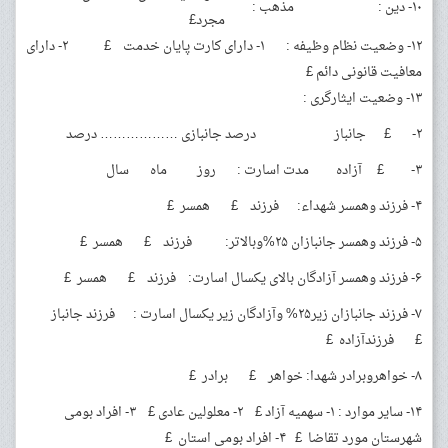
۱۰- دین : مذهب :
مجرد£
۱۲- وضعیت نظام وظیفه : ۱- دارای کارت پایان خدمت £ ۲- دارای
معافیت قانونی دائم £
۱۳- وضعیت ایثارگری :
۲- £ جانباز درصد جانبازی ……………… درصد
۳- £ آزاده مدت اسارت : روز ماه سال
۴- فرزند وهمسر شهداء: فرزند £ همسر £
۵- فرزند وهمسر جانبازان ۲۵%وبالاتر: فرزند £ همسر £
۶- فرزند وهمسر آزادگان بالای یکسال اسارت: فرزند £ همسر £
۷- فرزند جانبازان زیر۲۵% وآزادگان زیر یکسال اسارت : فرزند جانباز
£ فرزندآزاده £
۸- خواهروبرادر شهدا: خواهر £ برادر £
۱۴- سایر موارد : ۱- سهمیه آزاد £ ۲- معلولین عادی £ ۳- افراد بومی
شهرستان مورد تقاضا £ ۴- افراد بومی استان £