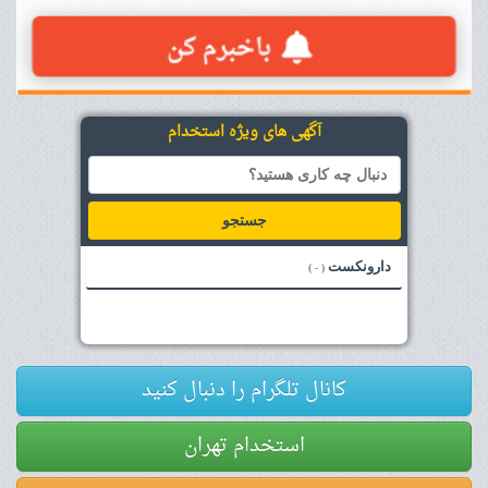
آگهی های ویژه استخدام
جستجو
دارونکست
( - )
کانال تلگرام را دنبال کنید
استخدام تهران