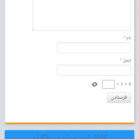
نام
*
ایمیل
*
=
1
×
8
فرستادن
کانال استخدام در تلگرام