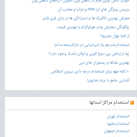
خواب کافی اولین قدم در کاهش وزن اصولی+ راه‌های کاهش وزن
بررسی ویژگی های ارز hive و مزایا و معایب آن
معرفی بهترین تاکتیک ها و استراتژی ها در بازی فری فایر
چگونگی سفارش چاپ هولوگرام با بهترین قیمت
از کجا نهال بخریم؟
استخدام مترجم یار اسپانیایی در دارالترجمه ساترا
چه ارتباطی بین دوج کوین و ایلان ماسک وجود دارد؟
بهترین غذاها و رستوران های دبی
۱۰ نکته مهم برای استخدام درجه داری نیروی انتظامی
آشنایی جامع با برند دماپویا
»
استخدام مراکز استانها
استخدام تهران
استخدام مشهد
استخدام اصفهان