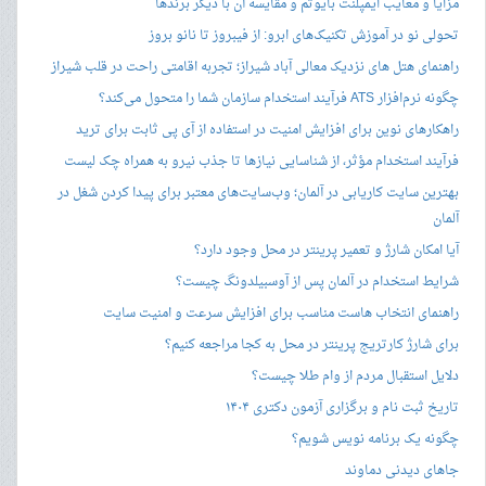
مزایا و معایب ایمپلنت بایوتم و مقایسه آن با دیگر برندها
تحولی نو در آموزش تکنیک‌های ابرو: از فیبروز تا نانو بروز
راهنمای هتل های نزدیک معالی آباد شیراز؛ تجربه اقامتی راحت در قلب شیراز
چگونه نرم‌افزار ATS فرآیند استخدام سازمان شما را متحول می‌کند؟
راهکارهای نوین برای افزایش امنیت در استفاده از آی پی ثابت برای ترید
فرآیند استخدام مؤثر، از شناسایی نیازها تا جذب نیرو به همراه چک لیست
بهترین سایت کاریابی در آلمان؛ وب‌سایت‌های معتبر برای پیدا کردن شغل در
آلمان
آیا امکان شارژ و تعمیر پرینتر در محل وجود دارد؟
شرایط استخدام در آلمان پس از آوسبیلدونگ چیست؟
راهنمای انتخاب هاست مناسب برای افزایش سرعت و امنیت سایت
برای شارژ کارتریج پرینتر در محل به کجا مراجعه کنیم؟
دلایل استقبال مردم از وام طلا چیست؟
تاریخ ثبت نام و برگزاری آزمون دکتری ۱۴۰۴
چگونه یک برنامه نویس شویم؟
جاهای دیدنی دماوند