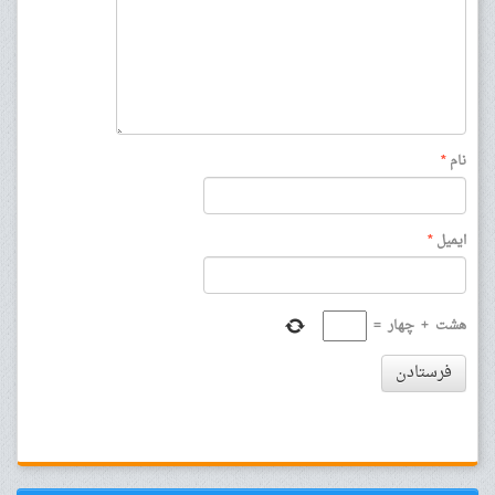
نام
*
ایمیل
*
هشت
+
چهار
=
فرستادن