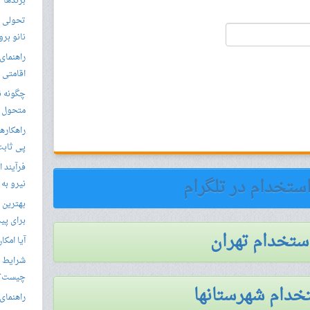
برندها
تحولی نو
نانو برو
راهنمای 
اقامتی 
متحول م
راهکارها
پی ثابت
فرآیند ا
استخدام در تلگرام
نیرو به
بهترین 
برای پید
استخدام تهران
آیا امکا
شرایط ا
چیست؟
خدام شهرستانها
راهنمای