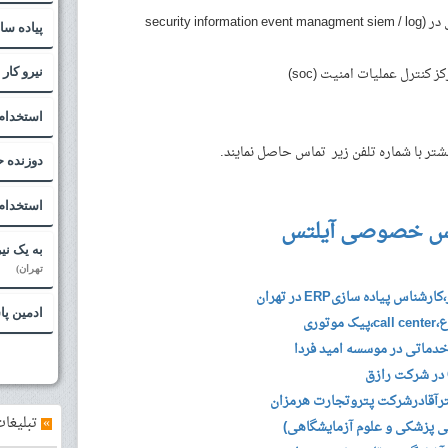
دارای تخصص و دانش کافی در (security information event managment siem / log
پیاده س
ز کنترل عملیات امنیت (soc)
نیرو کار
استخدام
ر با شماره تلفن زیر تماس حاصل نمایند.
دوزنده 
استخدام 
س خصوصی آیلتس
به یک نی
تهران)
س پیاده سازیERP در تهران
ادمین پ
وری
خدماتی در موسسه امید فردا
رآقادرشرکت پتروتجارت هرمزان
»
تبلیغات
 پزشکی و علوم آزمایشگاهی)