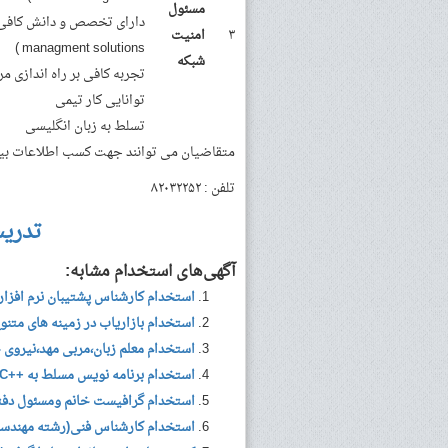
مسئول
۳
امنیت
managment solutions )
شبکه
تجربه کافی بر راه اندازی مرک
توانایی کار تیمی
تسلط به زبان انگلیسی
متقاضیان می توانند جهت کسب اطلاعات بیشت
تلفن : ۸۲۰۳۲۲۵۲
تدری
آگهی‌های استخدام مشابه:
استخدام کارشناس پشتیبان نرم افزار،کارشنا
استخدام بازاریاب در زمینه های متنوع،call center،پیک موت
استخدام معلم زبان،مربی مهد،نیروی 
استخدام برنامه نویس مسلط به ++C در شرکت رازق
استخدام گرافیست خانم ومسئول دفت
استخدام کارشناس فنی(رشته مهندسی