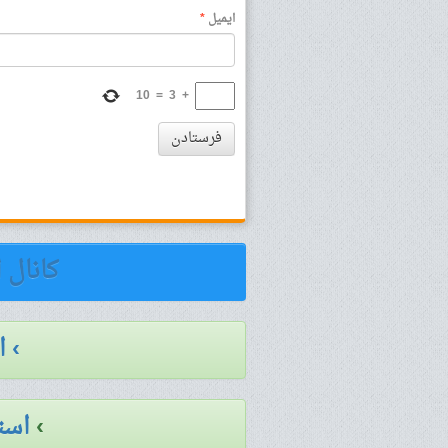
ایمیل
*
10
=
3
+
فرستادن
کانال 
› 
›
است