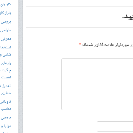
کاربران
ید.
بازار کا
بررسی ال
طراحی س
معرفی م
موردنیاز علامت‌گذاری شده‌اند
*
استخدام
شغلی و مق
رازهای 
چگونه ل
اهمیت د
تعدیل ن
خطری بر
ناودانی 
مناسب‌ت
بررسی ک
مزایا و 