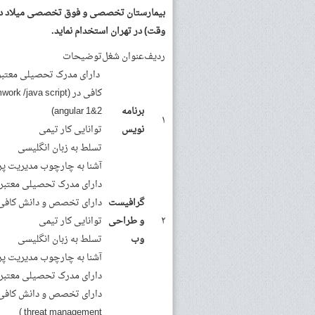
بیمارستان تخصصی و فوق تخصصی میلاد در نظ
وقت) در تهران استخدام نماید.
ردیف
عنوان شغل
توضیحات
دارای مدرک تحصیلی معتبر 
کافی در (java script
برنامه
angular 1&2)
۱
نویس
توانایی کار تیمی
تسلط به زبان انگلیسی
آشنا به چارچوب مدیریت پر
دارای مدرک تحصیلی معتبر د
گرافیست
دارای تخصص و دانش کافی در (/ java script / html / css3 / css3 /sass /lass
۲
و طراحی
توانایی کار تیمی
وب
تسلط به زبان انگلیسی
آشنا به چارچوب مدیریت پر
دارای مدرک تحصیلی معتبر د
threat management )