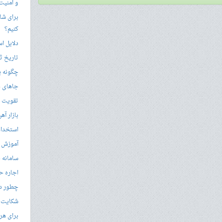
و امنیت
برای شار
کنیم؟
دلایل ا
تاریخ ثب
چگونه ی
جاهای د
تقویت زب
بازار آ
استخدام
آموزش م
سامانه ن
اجاره ح
چطور در
شکایت از 
برای هر