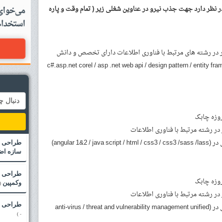
ر دارد جهت جذب نیرو در عناوین شغلی زیر ( تمام وقت و پاره
در رشته های مرتبط با فناوری اطلاعات دارای تخصص و دانش
c#.asp.net corel / asp .net web api / design pattern / entity framwork /
وزه چابک
ر رشته مرتبط با فناوری اطلاعات
angular 1&2 )
طراحی نو
سازه اض
طراحی و
وزه چابک
وکمپین
)
ر رشته مرتبط با فناوری اطلاعات
طراحی س
دارای تخصص و دانش کافی در (anti-virus / threat and vulnerability management unified
- )