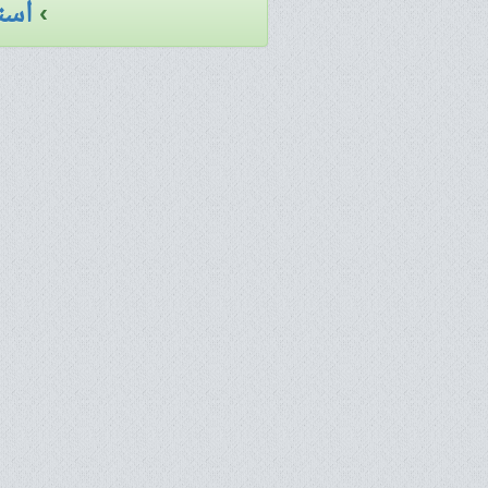
›
است