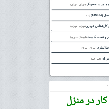
 ماهر سامسونگ
(تهران - تهران)
109704)
( - )
 کارشناس خودرو
(تهران - تهران)
ار و نصاب کابینت
(لرستان - دورود)
 طلاسازی
(تهران - تهران)
توران
(قم - قم)
کار در منزل