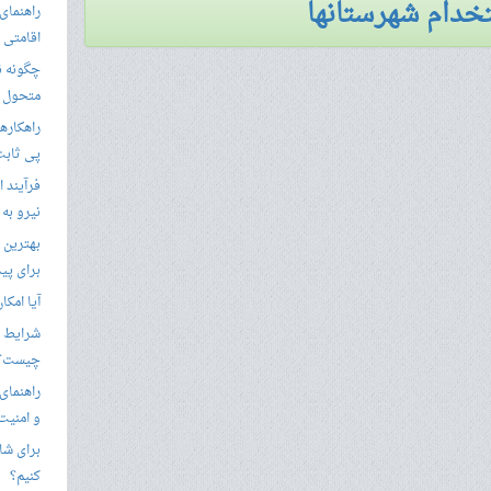
خدام شهرستانها
راهنمای 
اقامتی 
متحول م
راهکارها
پی ثابت
فرآیند ا
نیرو به
بهترین 
برای پید
آیا امکا
شرایط ا
چیست؟
راهنمای
و امنیت
برای شار
کنیم؟