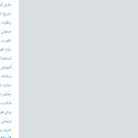
دلایل ا
تاریخ ثب
چگونه ی
جاهای د
تقویت زب
بازار آ
استخدام
آموزش م
سامانه ن
اجاره ح
چطور در
شکایت از 
برای هر
بررسی با
خرید بی
هزینه‌ها در