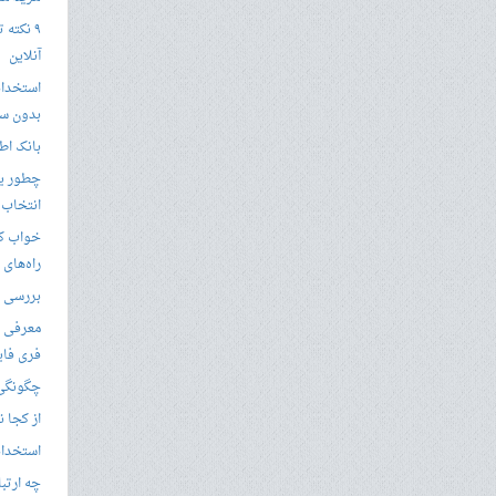
۹ نکته 
آنلاین
استخدام
بدون سا
بانک اط
چطور یک
انتخاب 
خواب کا
راه‌های
بررسی ویژگی های
معرفی ب
فری فای
چگونگی 
از کجا ن
استخدام 
چه ارتب