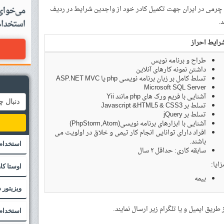
رمی در ایران جهت تکمیل کادر خود از واجدین شرایط در ردیف
.
رایط احراز
طراح و برنامه نویس
داشتن نمونه کارهای آنلاین
تسلط کامل بر زبان برنامه نویسی php یا ASP.NET MVC
Microsoft SQL Server
آشنایی با فریم ورک های php مانند Yii
تسلط بر Javascript &HTML5 & CSS3
تسلط بر jQuery
آشنایی با ابزارهای برنامه نویسی(PhpStorm,Atom)
افراد دارای توانایی انجام کار تیمی و خلاق در اولویت می
باشند.
استخدام
سابقه کاری: حداقل ۲ سال
زایا:
اوستا کا
بیمه
ویزیتور
ریق ایمیل و یا تلگرام زیر ارسال نمایند.
استخدام