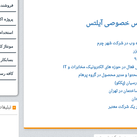
فروشنده
پروژه اکسل (
س خصوصی آیلتس
استخدام
ه وب در شرکت شهر چرم
مونتاژ ک
زر
بسابکار
ال در حوزه های الکترونیک، مخابرات و IT
کافه رس
محتوا و مدیر محصول در گروه پرهام
سیان (پککو)
ختمان در تهران
ان
 یک شرکت معتبر
»
تبلیغات