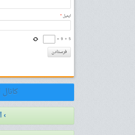
ایمیل
*
=
9
+
5
فرستادن
کانال 
› 