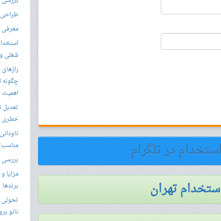
بررسی ال
طراحی س
معرفی م
استخدام
شغلی و مق
رازهای 
چگونه ل
اهمیت د
تعدیل ن
خطری بر
ناودانی 
استخدام در تلگرام
مناسب‌ت
بررسی ک
مزایا و 
استخدام تهران
برندها
تحولی نو
نانو برو