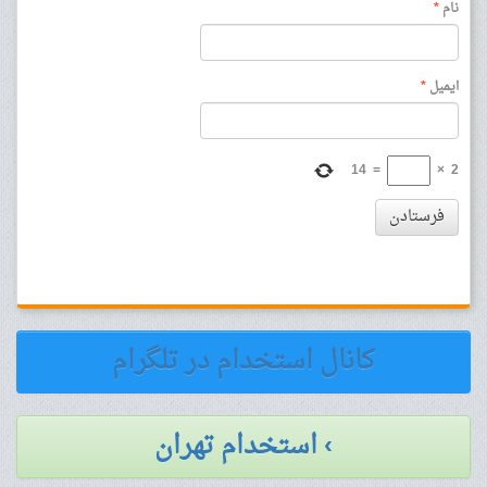
نام
*
ایمیل
*
14
=
×
2
فرستادن
کانال استخدام در تلگرام
› استخدام تهران