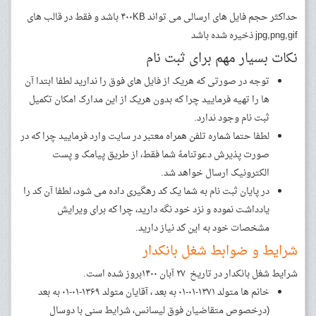
حداکثر حجم فایل های ارسالی می تواند ۴۰۰KB باشد و فقط در قالب های
jpg,png,gif ذخیره شده باشد
نکات بسیار مهم برای ثبت نام
توجه در صورتی که هریک از فایل های فوق را ندارید لطفا ابتدا آن
ها را تهیه فرمایید چرا که بدون هریک از این مدارک امکان تکمیل
ثبت نام وجود ندارد.
لطفا حتما شماره تلفن همراه معتبر در سایت وارد فرمایید چرا که در
صورت پذیرش دعوتنامهُ شما فقط، از طریق پیامک و پست
الکترونیک ارسال خواهد شد.
در پایان ثبت نام به شما یک کد رهگیری داده می شود، لطفا آن کد را
یادداشت نموده و نزد خود نگه دارید، چرا که برای ویرایش
مشخصات خود به این کد نیاز دارید.
شرایط و ضوابط شغل بانکدار
شرایط شغل بانکدار در تاریخ ۲۷ آبان ۱۴۰۰بروز شده است.
خانم ها متولد ۱۳۷۱-۰۱-۰۱ به بعد ، آقایان متولد ۱۳۶۹-۰۱-۰۱ به بعد
(درخصوص متقاضیان فوق لیسانس، شرایط سنی با دوسال