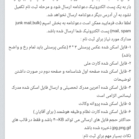
بار به یک پست الکترونیک دعوتنامه ارسال شود و مرحله ثبت نام تکمیل
نشود به آن آدرس دیگر دعوتنامه ارسال نخواهد شد.
لطفا دقت فرمایید ممکن است دعوتنامه به بخش اسپم (junk mail,bulk
mail, spam) پست الکترونیک شما ارسال شده باشد.
مدارک مورد نیاز برای ثبت نام :
۱- فایل اسکن شده عکس پرسنلی ۳ * ۴ (عکس پرسنلی باید تمام رخ و واضح
باشد)
۲- فایل اسکن شده کارت ملی
۳- فایل اسکن شده صفحه اول شناسنامه و صفحه دوم در صورت داشتن
توضیحات
۴- فایل اسکن شده آخرین مدرک تحصیلی و ارسال فایل اسکن شده مدرک
لیسانس الزامی است
۵- فایل اسکن شده پروانه وکالت
۶- فایل اسکن شده کارت نظام وظیفه هوشمند ( برای آقایان )
حداکثر حجم فایل های ارسالی می تواند ۴۰۰KB باشد و فقط در قالب های
jpg,png,gif ذخیره شده باشد
نکات بسیار مهم برای ثبت نام: