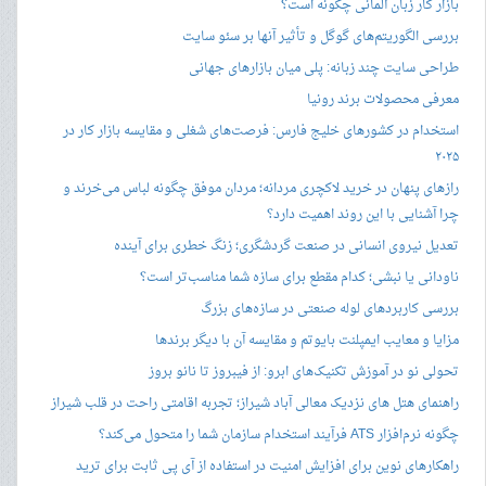
بازار کار زبان آلمانی چگونه است؟
بررسی الگوریتم‌های گوگل و تأثیر آنها بر سئو سایت
طراحی سایت چند زبانه: پلی میان بازارهای جهانی
معرفی محصولات برند رونیا
استخدام در کشورهای خلیج فارس: فرصت‌های شغلی و مقایسه بازار کار در
۲۰۲۵
رازهای پنهان در خرید لاکچری مردانه؛ مردان موفق چگونه لباس می‌خرند و
چرا آشنایی با این روند اهمیت دارد؟
تعدیل نیروی انسانی در صنعت گردشگری؛ زنگ خطری برای آینده
ناودانی یا نبشی؛ کدام مقطع برای سازه شما مناسب‌تر است؟
بررسی کاربردهای لوله صنعتی در سازه‌های بزرگ
مزایا و معایب ایمپلنت بایوتم و مقایسه آن با دیگر برندها
تحولی نو در آموزش تکنیک‌های ابرو: از فیبروز تا نانو بروز
راهنمای هتل های نزدیک معالی آباد شیراز؛ تجربه اقامتی راحت در قلب شیراز
چگونه نرم‌افزار ATS فرآیند استخدام سازمان شما را متحول می‌کند؟
راهکارهای نوین برای افزایش امنیت در استفاده از آی پی ثابت برای ترید