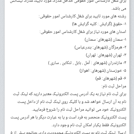
برای شغل کارشناس امور حقوقی حداقل مدرک مورد تایید، مدرک لیسانس
می باشد.
رشته های مورد تایید برای شغل کارشناس امور حقوقی:
۱- حقوق (گرایش : کلیه گرایش ها)
استان های مورد نیاز برای شغل کارشناس امور حقوقی:
۱- سمنان (شهرهای: سمنان)
۲- هرمزگان (شهرهای: بندرعباس)
۳- تهران (شهرهای: تهران)
۴- مازندران (شهرهای : آمل , بابل , تنکابن , ساری )
۵- خوزستان (شهرهای: اهواز)
۶- قم (شهرهای: قم)
مراحل ثبت نام:
برای ثبت نام نیاز به یک آدرس پست الکترونیک معتبر دارید که لینک ثبت
نام به آن ارسال خواهد شد و با کلیک روی لینک ثبت نام از داخل پست
الکترونیک خود می توانید مراحل ثبت نام را شروع فرمایید.
پست الکترونیک منحصر به فرد است و یا به عبارت دیگر با هر آدرس پست
الکترونیک فقط یکبار امکان ثبت نام وجود دارد.
ارسال لینک ثبت نام به پست الکترونیک محدودیت دارد، چنانچه بیش از ۵