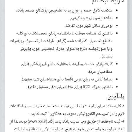
شرایط ثبت نام
سلامت کامل جسم و روان بنا به تشخیص پزشکان معتمد بانک.
نداشتن سوء پیشینه کیفری.
بومی و ساکن شهر مورد تقاضا.
داشتن گواهینامه موقت یا دانشنامه پایان تحصیلات برای کلیه
مقاطع تحصیلی گذرانده شده (گواهی فراغت از تحصیل، ریزنمرات
و یا صورتجلسه دفاع به عنوان مدرک تحصیلی مورد پذیرش
نیست).
کارت پایان خدمت وظیفه یا معافیت دائم غیرپزشکی (برای
متقاضیان مرد).
تسلط کامل به زبان عربی (فقط برای متقاضیان شهر مشهد).
داشتن مدرک ICDL (برای متقاضیان شغل مسئول دفتر).
یادآوری
۱- کلیه متقاضیان واجد شرایط می توانند مشخصات خود و سایر اطلاعات
لازم را در “سیستم الکترونیکی دعوت به همکاری ” ثبت نمایند.
۲- ثبت نام فقط از طریق وب سایت بانک پاسارگاد (www.bpi.ir) بوده، لذا از
متقاضیان درخواست می شود به هیچ عنوان مدارکی به دفاتر و ادارات