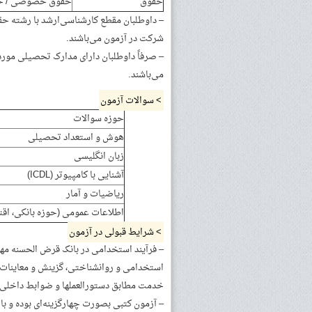
حقوق
حقوق خصوصی / حقوق
– داوطلبان مقطع کارشناسی‌ارشد با رشته ح
شرکت در آزمون می‌باشند.
– صرفاً داوطلبان دارای مدارک تحصیلی مورد
می‌باشند.
> سوالات آزمون
حوزه سوالات
هوش و استعداد تحصیلی
زبان انگلیسی
آشنایی با کامپیوتر (ICDL)
ریاضیات و آمار
اطلاعات عمومی (حوزه بانکی، اقتص
> شرایط قبولی در آزمون
– فرآیند استخدامی در بانک قرض الحسنه مهر
استخدامی و روانشناختی، گزینش و معاینات
خدمت مطابق دستورالعملها و ضوابط داخلی ب
– آزمون کتبی بصورت چهارگزینه‌ای بوده و با