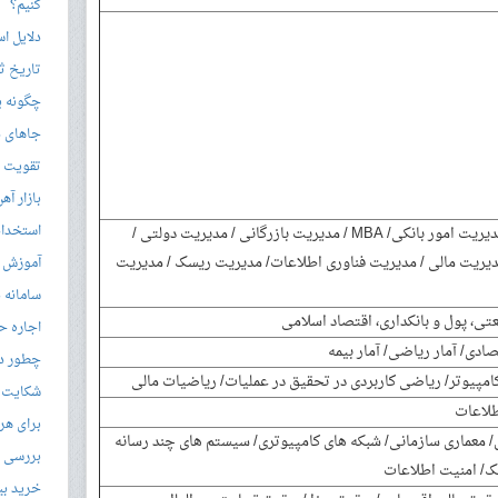
کنیم؟
دلایل ا
تاریخ ثب
چگونه ی
جاهای د
تقویت زب
بازار آ
استخدام
مدیریت اجرایی / مدیریت امور بانکی/ MBA / مدیریت بازرگانی / مدیریت دولتی /
یریت مالی / مدیریت فناوری اطلاعات/ مدیریت ریسک / مدیریت
آموزش م
سامانه ن
عتی، پول و بانکداری، اقتصاد اسلامی
اجاره ح
ادی/ آمار ریاضی/ آمار بیمه
چطور در
امپیوتر/ ریاضی کاربردی در تحقیق در عملیات/ ریاضیات مالی
شکایت از 
اطلاعات
برای هر
/ معماری سازمانی/ شبکه های کامپیوتری/ سیستم های چند رسانه
بررسی با
یک/ امنیت اطلاعات
خرید بی