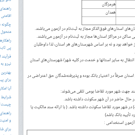
نانو برو
هرمزگان
راهنمای 
همدان
اقامتی 
های استان‌های فوق‌الذکر مجاز به ثبت‌نام در آزمون می‌باشند.
متحول م
ی ساکن در مراکز استان‌ها مجاز به ثبت‌نام در آزمون می‌باشند.
راهکارها
 خواهد بود و نه بر اساس شهرستان‌های هر استان، لذا داوطلبان
پی ثابت
فرآیند ا
انتقال به سایر استانها و خدمت در کلیه شهر/ شهرستان‌های استان
نیرو به
بهترین 
استان صرفاً در اختیار بانک بوده و پذیرفته‌شدگان حق اعتراضی در
برای پید
آیا امکا
اشند جهت شهر مورد تقاضا بومی تلقی می‌شوند:
شرایط ا
در حال حاضر در آن شهر سکونت داشته باشد.
چیست؟
ت پیوسته) در شهر مورد تقاضا سکونت داشته باشد. ( با ارائه سند مالکیت یا
راهنمای
د تأیید بانک باشد)
و امنیت
برای شار