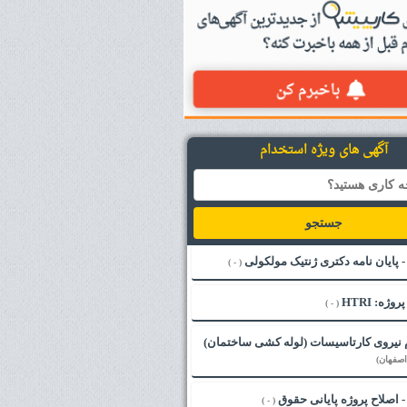
آگهی های ویژه استخدام
جستجو
( - )
( - )
 نیروی کارتاسیسات (لوله کشی ساختمان)
اصفهان)
( - )