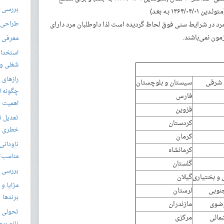
بررسی ال
ن مرد در شرایط سنی فوق لحاظ گردیده است لذا داوطلبان مرد دارای
طراحی س
زمون نمی‌باشند.
معرفی م
استخدام
شغلی و مق
رازهای 
 شرقی
سیستان و بلوچستان
چگونه ل
فارس
اهمیت د
قزوین
تعدیل ن
کردستان
خطری بر
کرمان
ناودانی 
کرمانشاه
مناسب‌ت
گلستان
بررسی ک
و بختیاری
گیلان
مزایا و 
نوبی
لرستان
برندها
ضوی
مازندران
تحولی نو
مالی
مرکزی