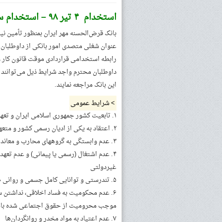
استخدام ۴ تیر ۹۸ – استخدام سراسری بانک قرض الحسنه مهر ایران
بانک قرض‌الحسنه مهر ایران بمنظور تأمین ن
عنوان شغلی متصدی امور بانکی از داوطلبان ز
رابطه استخدامی قراردادی موقت قانون کار و
داوطلبان محترم واجد شرایط ذیل می‌توانند 
این بانک مراجعه نمایند.
> شرایط عمومی
۱. تابعیت کشور جمهوری اسلامی ایران و تعهد به نظام و قانون اساسی
۲. اعتقاد به یکی از ادیان رسمی کشور و متعهد بودن به نظام جمهوری اسلامی ایران
۳. عدم وابستگی به گروههای محارب و معاند جمهوری اسلامی ایران
۴. عدم اشتغال (رسمی یا پیمانی) و عدم تعه
غیردولتی
۵. تندرستی و توانایی کامل جسمی و روانی طبق تشخیص مراجع پزشکی مورد نظر بانک
۶. عدم محکومیت به فساد اخلاقی، نداشتن س
موجب محرومیت از حقوق اجتماعی شده باش
۷. عدم اعتیاد به مواد مخدر و روانگردان‌ها