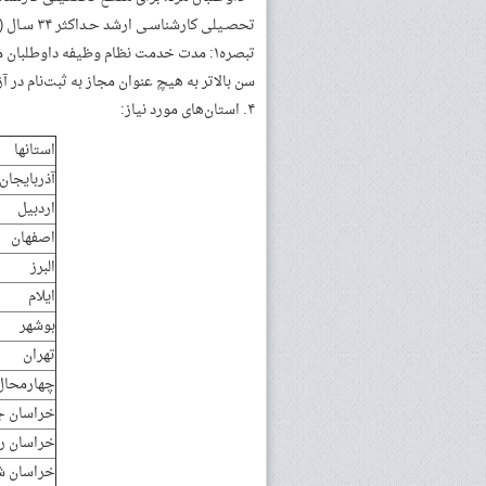
تحصـیلی کارشناسـی ارشد حـداکثر ۳۴ سـال (متولـدین ۱۳۶۴/۰۴/۰۱ بـه بعـد)
تبصره۱: مدت خدمت نظام وظیفه داوطلبا
سن بالاتر به هیچ عنوان مجاز به ثبت‌نام در آ
۴. استان‌های مورد نیاز:
استانها
آذربایجان
اردبیل
اصفهان
البرز
ایلام
بوشهر
تهران
چهارمحال 
خراسان ج
خراسان ر
خراسان ش