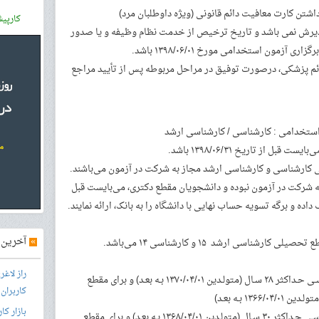
کارپی
ورد پذیرش نمی باشد و تاریخ ترخیص از خدمت نظام وظیفه و یا صدور
 آزمون استخدامی مورخ ۱۳۹۸/۰۶/۰۱ باشد.
فیت دائم پزشکی، درصورت توفیق در مراحل مربوطه پس از تأیید مراجع
از به شرکت در آزمون نبوده و دانشجویان مقطع دکتری، می‌بایست قبل
اده و برگه تسویه حساب نهایی با دانشگاه را به بانک، ارائه نمایند.
»
آخرین آ
اسی ارشد ۱۵ و کارشناسی ۱۴ می‌باشد.
راز لاغ
– داوطلبان زن: برای مقطع تحصـیلی کارشناسـی حـداکثر ۲۸ سـال (متولـدین ۱۳۷۰/۰۴/۰۱ بـه بعـد) و برای مقطع
کاربران
بازار کا
– داوطلبان مرد: برای مقطع تحصـیلی کارشناسـی حـداکثر ۳۰ سـال (متولـدین ۱۳۶۸/۰۴/۰۱ بـه بعـد) و برای مقطع