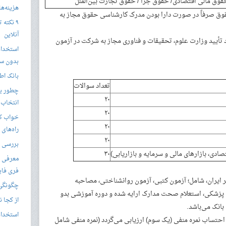
 مالی اقتصادی/ حقوق جزا / حقوق تجارت بین‌الملل
هزینه‌ها در
قوق صرفاً در صورت دارا بودن مدرک کارشناسی حقوق مجاز به
۹ نکته 
آنلاین
 تأیید وزارت علوم، تحقیقات و فناوری مجاز به شرکت در آزمون
استخدام
بدون سا
بانک اط
تعداد سوالات
چطور یک
۲۰
انتخاب 
۲۰
خواب کا
۲۰
راه‌های
۲۰
بررسی ویژگی های
ادی، بازارهای مالی و سرمایه و بازاریابی)
۳۰
معرفی ب
فری فای
 ایران، شامل؛ آزمون کتبی، آزمون روانشناختی، مصاحبه
چگونگی 
 پزشکی، استعلام صحت مدارک ارایه شده و دوره آموزشی بدو
از کجا ن
انک می‌باشد.
استخدام 
 احتساب نمره منفی (یک سوم) ارزیابی می‌گردد (نمره منفی شامل