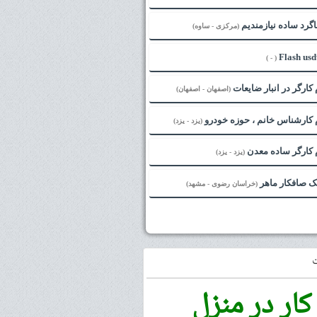
گرد ساده نیازمندیم
(مرکزی - ساوه)
Flash usd
( - )
کارگر در انبار ضایعات
(اصفهان - اصفهان)
 کارشناس خانم ، حوزه خودرو
(یزد - یزد)
 کارگر ساده معدن
(یزد - یزد)
یک صافکار ماهر
(خراسان رضوی - مشهد)
کار در منزل