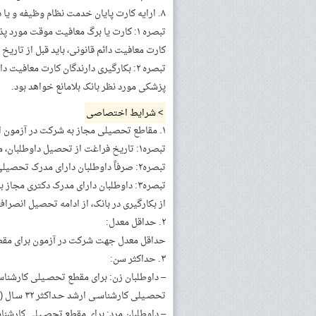
۸. ارایه کارت پایان خدمت نظام وظیفه و یا داشتن کارت معافیت دائم قانونی (ویژه داوطلبان مرد)
تبصره ۱: کارت یا برگ معافیت موقت م
کارت معافیت دائم قانونی، باید قبل از تاریخ برگزاری
تبصره ۲: بکارگیری دارندگان کارت معا
پزشکی مورد نظر بانک بلامانع خواهد بود.
> شرایط اختصاصی
۱. مقاطع تحصیلی مجاز به شرکت در آزمون استخدامی : کارشناسی / کارشناسی ارشد
تبصره۱: تاریخ فراغت از تحصیل داوطلبان، می‌بایست قبل از تاریخ ۱۳۹۸/۰۶/۳۱ باشد.
تبصره۲: صرفاً داوطلبان دارای مدرک تحصیلی کارشناسی‏ و کارشناسی ارشد مجاز به شرکت در آزمون می‌باشند.
تبصره۳: داوطلبان دارای مدرک دکتری مج
از بکارگیری در بانک، از ادامه تحصیل انصراف د
۲. حداقل معدل:
حداقل معدل جهت شرکت در آزمون برای مقطع تحصیلی کارشن
۳. حداکثر سن:
تحصـیلی کارشناسـی ارشد حـداکثر ۳۲ سـال (متولـدین ۱۳۶۶/۰۴/۰۱ بـه بعـد)