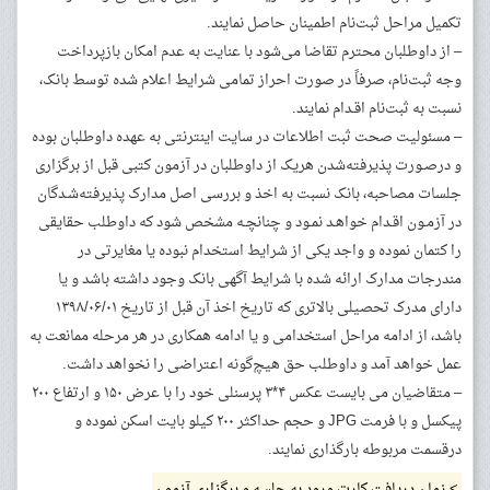
تکمیل مراحل ثبت‌نام اطمینان حاصل نمایند.
– از داوطلبان محترم تقاضا می‌شود با عنایت به عدم امکان بازپرداخت
وجه ثبت‌نام، صرفاً در صورت احراز تمامی شرایط اعلام شده توسط بانک،
نسبت به ثبت‌نام اقـدام نمایند.
– مسئولیت صحت ثبت اطلاعات در سایت اینترنتی به عهده داوطلبان بوده
و درصـورت پذیرفته‌شدن هریک از داوطلبان در آزمون کتبی قبل از برگزاری
جلسات مصاحبه، بانک نسبت به اخذ و بررسی اصل مدارک پذیرفته‌شـدگان
در آزمـون اقـدام خواهـد نمـود و چنانچـه مشخص شود که داوطلب حقایقی
را کتمان نموده و واجد یکی از شرایط استخدام نبوده یا مغایرتی در
مندرجات مدارک ارائه شده با شرایط آگهی بانک وجود داشته باشد و یا
دارای مدرک تحصیلی بالاتری که تاریخ اخذ آن قبل از تاریخ ۱۳۹۸/۰۶/۰۱
باشد، از ادامه مراحل استخدامی و یا ادامه همکاری در هر مرحله ممانعت به
عمل خواهد آمد و داوطلب حق هیچ‌گونه اعتراضی را نخواهد داشت.
– متقاضیان می بایست عکس ۴*۳ پرسنلی خود را با عرض ۱۵۰ و ارتفاع ۲۰۰
پیکسل و با فرمت JPG و حجم حداکثر ۲۰۰ کیلو بایت اسکن نموده و
درقسمت مربوطه بارگذاری نمایند.
> زمان دریافت کارت ورود به جلسه و برگزاری آزمون