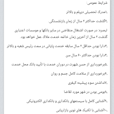
شرایط عمومی:
۱٫مدرک تحصیلی دیپلم و بالاتر
۲٫گذشت حداکثر ۲ سال از زمان بازنشستگی.
تبصره: در صورت اشتغال متقاضی در سایر بانکها و موسسات اعتباری
گذشت ۲ سال از آخرین زمان خاتمه خدمت ملاک عمل خواهد بود.
۳٫دارا بودن حداقل ۲ سال سابقه خدمت پایانی در سمت رئیس شعبه و بالاتر
۴٫دارا بودن حداکثر ۶۰ سال سن
۵٫برخورداری از حسن شهرت در دوران خدمت با تأیید بانک محل خدمت
۶٫برخورداری از سلامت کامل جسم و روان
۷٫نداشتن سوء پیشینه کیفری
۸٫بومی بودن در شهر مورد تقاضا
۹٫آشنایی کامل با سیستمهای بانکداری و بانکداری الکترونیکی
۱۰٫آشنایی با تکنیک های نوین بازاریابی