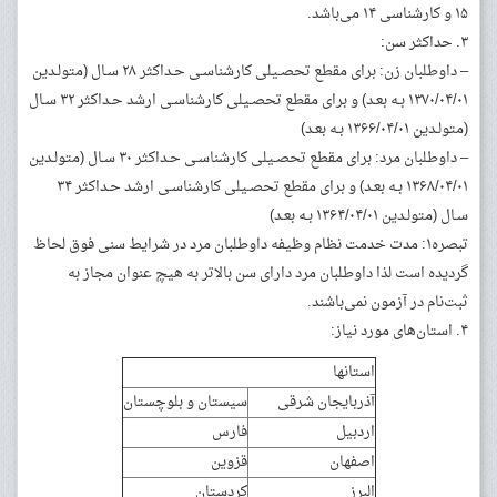
۱۵ و کارشناسی ۱۴ می‌باشد.
۳. حداکثر سن:
– داوطلبان زن: برای مقطع تحصـیلی کارشناسـی حـداکثر ۲۸ سـال (متولـدین
۱۳۷۰/۰۴/۰۱ بـه بعـد) و برای مقطع تحصـیلی کارشناسـی ارشد حـداکثر ۳۲ سـال
(متولـدین ۱۳۶۶/۰۴/۰۱ بـه بعـد)
– داوطلبان مرد: برای مقطع تحصـیلی کارشناسـی حـداکثر ۳۰ سـال (متولـدین
۱۳۶۸/۰۴/۰۱ بـه بعـد) و برای مقطع تحصـیلی کارشناسـی ارشد حـداکثر ۳۴
سـال (متولـدین ۱۳۶۴/۰۴/۰۱ بـه بعـد)
تبصره۱: مدت خدمت نظام وظیفه داوطلبان مرد در شرایط سنی فوق لحاظ
گردیده است لذا داوطلبان مرد دارای سن بالاتر به هیچ عنوان مجاز به
ثبت‌نام در آزمون نمی‌باشند.
۴. استان‌های مورد نیاز:
استانها
آذربایجان شرقی
سیستان و بلوچستان
اردبیل
فارس
اصفهان
قزوین
البرز
کردستان