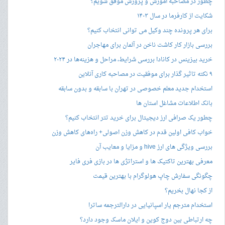
چطور در مصاحبه‌ آموزش و پرورش موفق شویم؟
شکایت از کارفرما در سال ۱۴۰۳
برای هر پرونده چند وکیل می توانی انتخاب کنیم؟
بررسی بازار کار کاشت ناخن در آلمان برای مهاجران
خرید بیزینس در کانادا بررسی شرایط، مراحل و هزینه‌ها در ۲۰۲۴
۹ نکته تاثیر گذار برای موفقیت در مصاحبه کاری آنلاین
استخدام جدید معلم خصوصی در تهران با سابقه و بدون سابقه
بانک اطلاعات مشاغل استان ها
چطور یک صرافی ارز دیجیتال برای خرید تتر انتخاب کنیم؟
خواب کافی اولین قدم در کاهش وزن اصولی+ راه‌های کاهش وزن
بررسی ویژگی های ارز hive و مزایا و معایب آن
معرفی بهترین تاکتیک ها و استراتژی ها در بازی فری فایر
چگونگی سفارش چاپ هولوگرام با بهترین قیمت
از کجا نهال بخریم؟
استخدام مترجم یار اسپانیایی در دارالترجمه ساترا
چه ارتباطی بین دوج کوین و ایلان ماسک وجود دارد؟