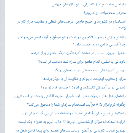
طراحی سایت چند زبانه: پلی میان بازارهای جهانی
معرفی محصولات برند رونیا
استخدام در کشورهای خلیج فارس: فرصت‌های شغلی و مقایسه بازار کار در
۲۰۲۵
رازهای پنهان در خرید لاکچری مردانه؛ مردان موفق چگونه لباس می‌خرند و
چرا آشنایی با این روند اهمیت دارد؟
تعدیل نیروی انسانی در صنعت گردشگری؛ زنگ خطری برای آینده
ناودانی یا نبشی؛ کدام مقطع برای سازه شما مناسب‌تر است؟
بررسی کاربردهای لوله صنعتی در سازه‌های بزرگ
مزایا و معایب ایمپلنت بایوتم و مقایسه آن با دیگر برندها
تحولی نو در آموزش تکنیک‌های ابرو: از فیبروز تا نانو بروز
راهنمای هتل های نزدیک معالی آباد شیراز؛ تجربه اقامتی راحت در قلب شیراز
چگونه نرم‌افزار ATS فرآیند استخدام سازمان شما را متحول می‌کند؟
راهکارهای نوین برای افزایش امنیت در استفاده از آی پی ثابت برای ترید
فرآیند استخدام مؤثر، از شناسایی نیازها تا جذب نیرو به همراه چک لیست
بهترین سایت کاریابی در آلمان؛ وب‌سایت‌های معتبر برای پیدا کردن شغل در