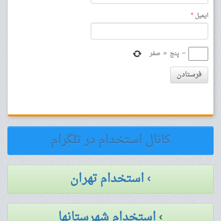
ایمیل
*
−
پنج
=
صفر
فرستادن
کانال استخدام در تلگرام
› استخدام تهران
›
استخدام شهرستانها