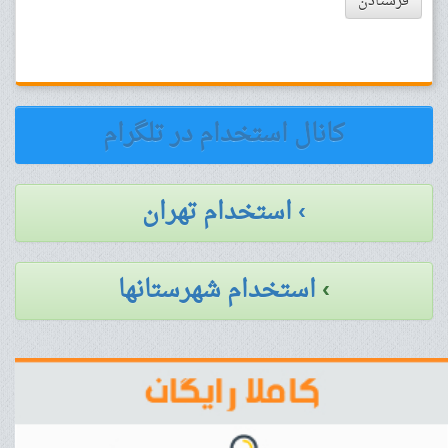
فرستادن
کانال استخدام در تلگرام
› استخدام تهران
›
استخدام شهرستانها