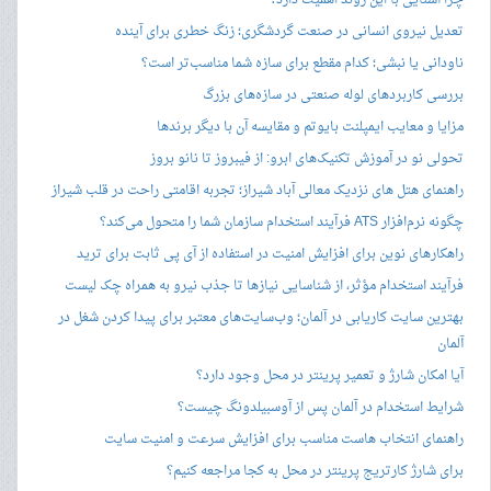
چرا آشنایی با این روند اهمیت دارد؟
تعدیل نیروی انسانی در صنعت گردشگری؛ زنگ خطری برای آینده
ناودانی یا نبشی؛ کدام مقطع برای سازه شما مناسب‌تر است؟
بررسی کاربردهای لوله صنعتی در سازه‌های بزرگ
مزایا و معایب ایمپلنت بایوتم و مقایسه آن با دیگر برندها
تحولی نو در آموزش تکنیک‌های ابرو: از فیبروز تا نانو بروز
راهنمای هتل های نزدیک معالی آباد شیراز؛ تجربه اقامتی راحت در قلب شیراز
چگونه نرم‌افزار ATS فرآیند استخدام سازمان شما را متحول می‌کند؟
راهکارهای نوین برای افزایش امنیت در استفاده از آی پی ثابت برای ترید
فرآیند استخدام مؤثر، از شناسایی نیازها تا جذب نیرو به همراه چک لیست
بهترین سایت کاریابی در آلمان؛ وب‌سایت‌های معتبر برای پیدا کردن شغل در
آلمان
آیا امکان شارژ و تعمیر پرینتر در محل وجود دارد؟
شرایط استخدام در آلمان پس از آوسبیلدونگ چیست؟
راهنمای انتخاب هاست مناسب برای افزایش سرعت و امنیت سایت
برای شارژ کارتریج پرینتر در محل به کجا مراجعه کنیم؟