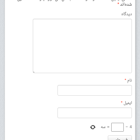
شده‌اند
*
دیدگاه
نام
*
ایمیل
*
4
−
=
سه