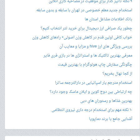
۹ نکته تاثیر گذار برای موفقیت در مصاحبه کاری آنلاین
استخدام جدید معلم خصوصی در تهران با سابقه و بدون سابقه
بانک اطلاعات مشاغل استان ها
چطور یک صرافی ارز دیجیتال برای خرید تتر انتخاب کنیم؟
خواب کافی اولین قدم در کاهش وزن اصولی+ راه‌های کاهش وزن
بررسی ویژگی های ارز hive و مزایا و معایب آن
معرفی بهترین تاکتیک ها و استراتژی ها در بازی فری فایر
چگونگی سفارش چاپ هولوگرام با بهترین قیمت
از کجا نهال بخریم؟
استخدام مترجم یار اسپانیایی در دارالترجمه ساترا
چه ارتباطی بین دوج کوین و ایلان ماسک وجود دارد؟
بهترین غذاها و رستوران های دبی
۱۰ نکته مهم برای استخدام درجه داری نیروی انتظامی
آشنایی جامع با برند دماپویا