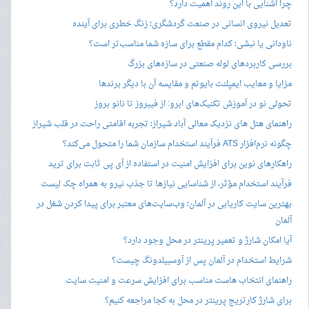
چرا آشنایی با این روند اهمیت دارد؟
تعدیل نیروی انسانی در صنعت گردشگری؛ زنگ خطری برای آینده
ناودانی یا نبشی؛ کدام مقطع برای سازه شما مناسب‌تر است؟
بررسی کاربردهای لوله صنعتی در سازه‌های بزرگ
مزایا و معایب ایمپلنت بایوتم و مقایسه آن با دیگر برندها
تحولی نو در آموزش تکنیک‌های ابرو: از فیبروز تا نانو بروز
راهنمای هتل های نزدیک معالی آباد شیراز؛ تجربه اقامتی راحت در قلب شیراز
چگونه نرم‌افزار ATS فرآیند استخدام سازمان شما را متحول می‌کند؟
راهکارهای نوین برای افزایش امنیت در استفاده از آی پی ثابت برای ترید
فرآیند استخدام مؤثر، از شناسایی نیازها تا جذب نیرو به همراه چک لیست
بهترین سایت کاریابی در آلمان؛ وب‌سایت‌های معتبر برای پیدا کردن شغل در
آلمان
آیا امکان شارژ و تعمیر پرینتر در محل وجود دارد؟
شرایط استخدام در آلمان پس از آوسبیلدونگ چیست؟
راهنمای انتخاب هاست مناسب برای افزایش سرعت و امنیت سایت
برای شارژ کارتریج پرینتر در محل به کجا مراجعه کنیم؟