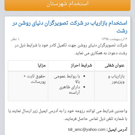
استخدام شهرستان
استخدام بازاریاب در شرکت تصویرگران دنیای روشن در
رشت
۴ اردیبهشت ۱۳۹۵
۱ نظر
شرکت تصویرگران دنیای روشن جهت تکمیل کادر خود با شرایط ذیل در
رشت دعوت به همکاری می نماید.
عنوان شغلی
شرایط احراز
مزایا
بازاریاب و
با روابط عمومی
حقوق ثابت +
ویزیتور
بالا
پورسانت
دارای ظاهری
آراسته
واجدین شرایط می توانند رزومه خود را به آدرس ایمیل زیر ارسال نمایند یا
با شماره تلفن ذیل تماس حاصل فرمایند.
آدرس ایمیل:
tdr_amc@yahoo.com