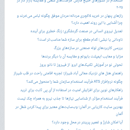
استخدام در کشورهای خلیج فارس: فرصت‌های شغلی و مقایسه بازار کار در
۲۰۲۵
رازهای پنهان در خرید لاکچری مردانه؛ مردان موفق چگونه لباس می‌خرند و
چرا آشنایی با این روند اهمیت دارد؟
تعدیل نیروی انسانی در صنعت گردشگری؛ زنگ خطری برای آینده
ناودانی یا نبشی؛ کدام مقطع برای سازه شما مناسب‌تر است؟
بررسی کاربردهای لوله صنعتی در سازه‌های بزرگ
مزایا و معایب ایمپلنت بایوتم و مقایسه آن با دیگر برندها
تحولی نو در آموزش تکنیک‌های ابرو: از فیبروز تا نانو بروز
راهنمای هتل های نزدیک معالی آباد شیراز؛ تجربه اقامتی راحت در قلب شیراز
چگونه نرم‌افزار ATS فرآیند استخدام سازمان شما را متحول می‌کند؟
راهکارهای نوین برای افزایش امنیت در استفاده از آی پی ثابت برای ترید
فرآیند استخدام مؤثر، از شناسایی نیازها تا جذب نیرو به همراه چک لیست
بهترین سایت کاریابی در آلمان؛ وب‌سایت‌های معتبر برای پیدا کردن شغل در
آلمان
آیا امکان شارژ و تعمیر پرینتر در محل وجود دارد؟