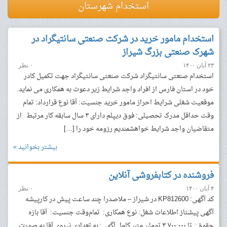
استخدام شهرستان
استخدام مامور خرید در شرکت صنعتی سانتیگراد در
شهرک صنعتی بزرگ شیراز
۲۳ آبان ۱۴۰۰
۰ نظر
استخدام صنعتی سانتیگراد شرکت صنعتی سانتیگراد جهت تکمیل کادر
خود در استان فارس از افراد واجد شرایط زیر دعوت به همکاری می نماید.
موقعیت شغلی شرایط احراز مامور خرید جنسیت: آقا نوع قرارداد: تمام
وقت حداقل مدرک تحصیلی: فوق دیپلم دارای ۳ سال سابقه کار مرتبط از
متقاضیان واجد شرایط خواهشمندیم رزومه خود را […]
بیشتر بخوانید »
فروشنده در کتابفروشی آنلاین
۴ آبان ۱۴۰۰
۰ نظر
کد آگهی: KP812600 در شیراز – ملاصدرا چند ساعت پیش در کارپیشه
آگهی پیشتاز اطلاعات شغل: نوع همکاری: تمام‌وقت جنسیت: آقا بازه
حقوق: تا ۳,۷۰۰,۰۰۰ تومان متن کامل آگهی: به تعدادی نیروی آقا به صورت