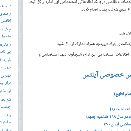
صات متقاضی در بانک اطلاعاتی استخدامی این اداره ی کل ثبت
نانو برو
 از سوی شرکت پست اقدام گردد.
راهنمای 
اقامتی 
اهد شد.
متحول م
نامه ی بنیاد شهید،به همراه مدارک ارسال شود.
راهکارها
پی ثابت
اطلاعات استخدامی این اداره هیچگونه تعهد استخدامی و
فرآیند ا
نیرو به
س خصوصی آیلتس
بهترین 
برای پید
آیا امکا
شرایط ا
چیست؟
راهنمای
لاعیه جدید)
و امنیت
ی ایران ۱۴۰۰
برای شار