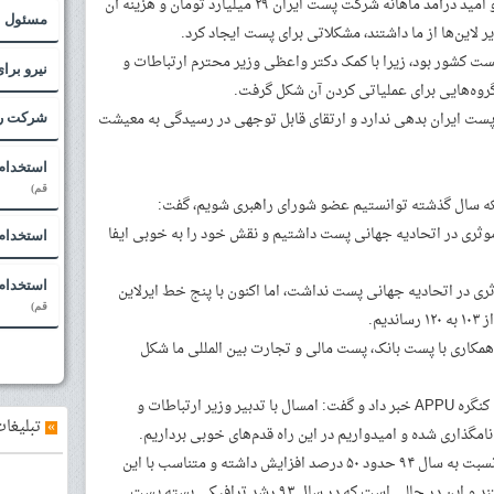
مهری تصریح کرد: در ابتدای کار دولت تدبیر و امید درآمد ماهانه شرکت پست ایران ۲۹ میلیارد تومان و هزینه آن
مسئول ا
ت کشور بود، زیرا با کمک دکتر واعظی وزیر محترم ارتباطات و
نیرو برا
وه‌هایی برای عملیاتی کردن آن شکل گرفت.
پست ایران بدهی ندارد و ارتقای قابل توجهی در رسیدگی به معیشت
شرکت رو
استخدام 
قم)
که سال گذشته توانستیم عضو شورای راهبری شویم، گفت:
ثری در اتحادیه جهانی پست داشتیم و نقش خود را به خوبی ایفا
استخدام
استخدام 
ایران حدود ۱۲ سال هیچ اثری در اتحادیه جهانی پست نداشت، اما اکنون با پنج خط ایرلاین
قم)
یم.
اطرنشان کرد: با نصب نرم افزار AFC و همکاری با پست بانک، پست مالی و تجارت بین المللی ما شکل
مدیرعامل شرکت ملی پست ایران از میزبانی کنگره APPU خبر داد و گفت: امسال با تدبیر وزیر ارتباطات و
»
تبلیغات
امگذاری شده و امیدواریم در این راه قدم‌های خوبی برداریم.
مهری تصریح کرد: رشد ترافیکی بسته پست نسبت به سال ۹۴ حدود ۵۰ درصد افزایش داشته و متناسب با این
افزایش هم زیرساخت ها در حال توسعه هستند و این در حالی است که در سال ۹۳ رشد ترافیکی بسته پست