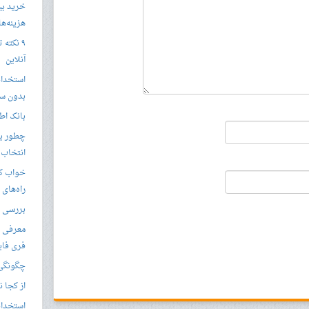
خرید بی
هزینه‌ها در
۹ نکته 
آنلاین
استخدام
بدون سا
بانک اط
چطور یک
انتخاب 
خواب کا
راه‌های
بررسی ویژگی های
معرفی ب
فری فای
چگونگی 
از کجا ن
استخدام 