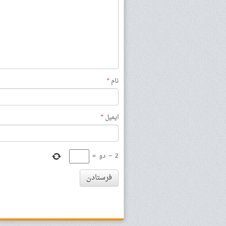
نام
*
ایمیل
*
2
−
دو
=
فرستادن