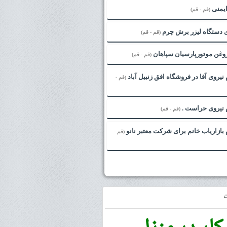
یمنی
(قم - قم)
ی دستگاه لیزر برش چرم
(قم - قم)
غن موتورپارسیان سپاهان
(قم - قم)
نیروی آقا در فروشگاه افق زنبیل آباد
(قم -
 نیروی حراست .
(قم - قم)
بازاریاب خانم برای شرکت معتبر نانو
(قم -