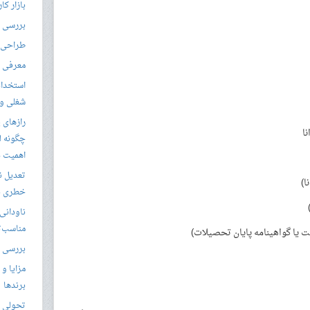
بازار کا
بررسی ال
طراحی س
معرفی م
استخدام
شغلی و مق
رازهای 
ا
چگونه ل
اهمیت د
تعدیل ن
ا)
خطری بر
ناودانی 
مناسب‌ت
 یا گواهینامه پایان تحصیلات)
بررسی ک
مزایا و 
برندها
تحولی نو