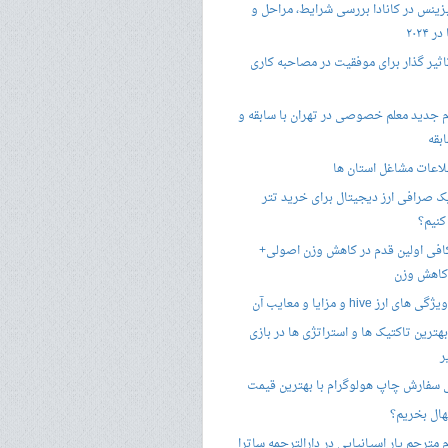
زینس در کانادا بررسی شرایط، مراحل و
 ۲۰۲۴
تاثیر گذار برای موفقیت در مصاحبه کاری
 جدید معلم خصوصی در تهران با سابقه و
بقه
لاعات مشاغل استان ها
 صرافی ارز دیجیتال برای خرید تتر
کنیم؟
فی اولین قدم در کاهش وزن اصولی+
 کاهش وزن
 ارز hive و مزایا و معایب آن
هترین تاکتیک ها و استراتژی ها در بازی
ر
سفارش چاپ هولوگرام با بهترین قیمت
هال بخریم؟
مترجم یار اسپانیایی در دارالترجمه ساترا