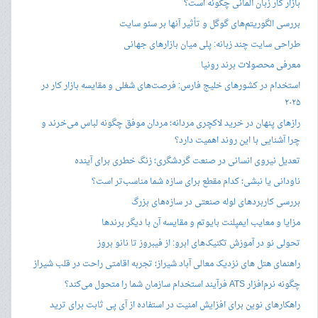
بازار کار زبان آلمانی چگونه است؟
بررسی الگوریتم‌های گوگل و تأثیر آنها بر سئو سایت
طراحی سایت چند زبانه: پلی میان بازارهای جهانی
معرفی محصولات برند رونیا
استخدام در کشورهای خلیج فارس: فرصت‌های شغلی و مقایسه بازار کار در
۲۰۲۵
رازهای پنهان در خرید لاکچری مردانه؛ مردان موفق چگونه لباس می‌خرند و
چرا آشنایی با این روند اهمیت دارد؟
تعدیل نیروی انسانی در صنعت گردشگری؛ زنگ خطری برای آینده
ناودانی یا نبشی؛ کدام مقطع برای سازه شما مناسب‌تر است؟
بررسی کاربردهای لوله صنعتی در سازه‌های بزرگ
مزایا و معایب ایمپلنت بایوتم و مقایسه آن با دیگر برندها
تحولی نو در آموزش تکنیک‌های ابرو: از فیبروز تا نانو بروز
راهنمای هتل های نزدیک معالی آباد شیراز؛ تجربه اقامتی راحت در قلب شیراز
چگونه نرم‌افزار ATS فرآیند استخدام سازمان شما را متحول می‌کند؟
راهکارهای نوین برای افزایش امنیت در استفاده از آی پی ثابت برای ترید