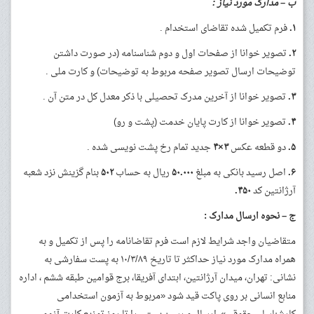
ب
–
مدارک مورد نیاز :
۱.
فرم تکمیل شده تقاضای استخدام .
۲.
تصویر خوانا از صفحات اول و دوم شناسنامه (در صورت داشتن
توضیحات ارسال تصویر صفحه مربوط به توضیحات) و کارت ملی .
۳.
تصویر خوانا از آخرین مدرک تحصیلی با ذکر معدل کل در متن آن .
۴.
تصویر خوانا از کارت پایان خدمت (پشت و رو)
۵.
دو قطعه عکس
۳×۴
جدید تمام رخ پشت نویسی شده .
۶.
اصل رسید بانکی به مبلغ
۵۰.۰۰۰
ریال به حساب
۵۰۲
بنام گزینش نزد شعبه
آرژانتین کد
۴۵۰.
ج
–
نحوه ارسال مدارک :
متقاضیان واجد شرایط لازم است فرم تقاضانامه را پس از تکمیل و به
همراه مدارک مورد نیاز حداکثر تا تاریخ ۱۰/۳/۸۹ به پست سفارشی به
نشانی: تهران، میدان آرژانتین، ابتدای آفریقا، برج قوامین طبقه ششم ، اداره
منابع انسانی بر روی پاکت قید شود «مربوط به آزمون استخدامی