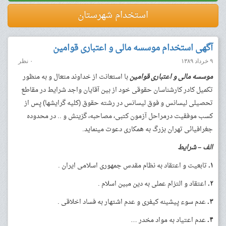
استخدام شهرستان
آگهی استخدام موسسه مالی و اعتباری قوامین
۹ خرداد ۱۳۸۹
۰ نظر
موسسه مالی و اعتباری قوامین
با استعانت از خداوند متعال و به منظور
تکمیل کادر کارشناسان حقوقی خود از بین آقایان واجد شرایط در مقاطع
تحصیلی لیسانس و فوق لیسانس در رشته حقوق (کلیه گرایش­ها) پس از
کسب موفقیت درمراحل آزمون کتبی، مصاحبه، گزینش و .. در محدوده
جغرافیائی تهران بزرگ به همکاری دعوت می­نماید.
الف
–
شرایط
۱.
تابعیت و اعتقاد به نظام مقدس جمهوری اسلامی ایران .
۲.
اعتقاد و التزام عملی به دین مبین اسلام .
۳.
عدم سوء پیشینه کیفری و عدم اشتهار به فساد اخلاقی .
۴.
عدم اعتیاد به مواد مخدر …