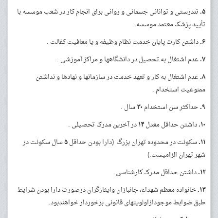
۵.
تندرستی و توانائی جسمانی و روانی برای انجام کار در شعب موسسه با
تأیید پزشک معتمد موسسه .
۶.
داشتن کارت پایان خدمت نظام وظیفه و یا معافیت کفالت .
۷.
عدم اشتغال به تحصیل در دانشگاهها و مراکز آموزشی .
۸.
عدم اشتغال به کار و تعهد خدمت در سازمانها و نهادها و نداشتن
ممنوعیت استخدام .
۹.
حداکثر سن استخدام
۳۰
سال .
۱۰.
داشتن حداقل معدل
۱۴
در آخرین مدرک تحصیلی .
۱۱.
سکونت در محدوده تهران بزرگ (دارا بودن حداقل
۵
سال سکونت در
شهر تهران الزامیست.)
۱۲.
داشتن حداقل مدرک کارشناسی .
۱۳.
خانواده معظم شهداء، جانبازان وایثارگران درصورت دارا بودن شرایط
طبق ضوابط موجودازاولویت­های قانونی برخوردار خواهندبود.