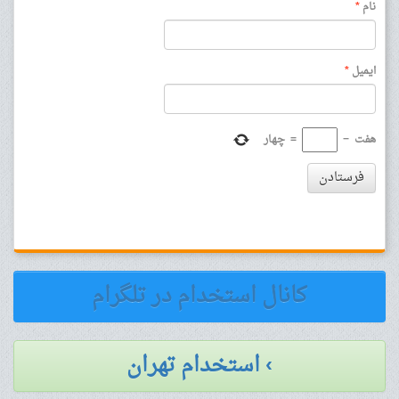
نام
*
ایمیل
*
هفت
−
=
چهار
فرستادن
کانال استخدام در تلگرام
› استخدام تهران