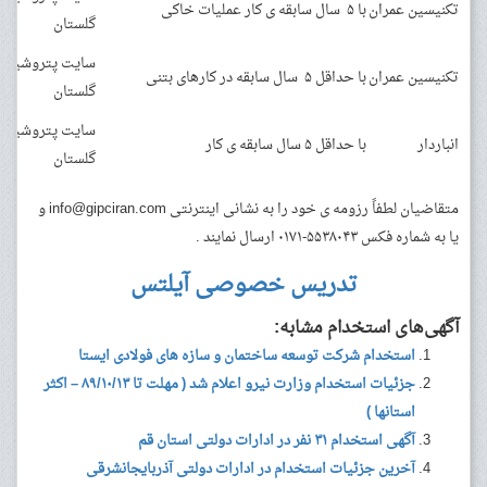
تکنیسین عمران
با ۵ سال سابقه ی کار عملیات خاکی
گلستان
سایت پتروشیمی
تکنیسین عمران
با حداقل ۵ سال سابقه در کارهای بتنی
گلستان
سایت پتروشیمی
انباردار
با حداقل ۵ سال سابقه ی کار
گلستان
متقاضیان لطفاً رزومه ی خود را به نشانی اینترنتی
info@gipciran.com
و
یا به شماره فکس ۵۵۳۸۰۴۳-۰۱۷۱ ارسال نمایند .
تدریس خصوصی آیلتس
آگهی‌های استخدام مشابه:
استخدام شرکت توسعه ساختمان و سازه های فولادی ایستا
جزئیات استخدام وزارت نیرو اعلام شد ( مهلت تا ۸۹/۱۰/۱۳ – اکثر
استانها )
آگهی استخدام ۳۱ نفر در ادارات دولتی استان قم
آخرین جزئیات استخدام در ادارات دولتی آذربایجانشرقی