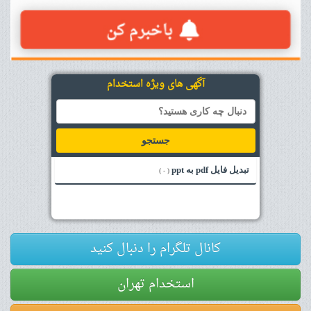
آگهی های ویژه استخدام
جستجو
تبدیل فایل pdf به ppt
( - )
کانال تلگرام را دنبال کنید
استخدام تهران