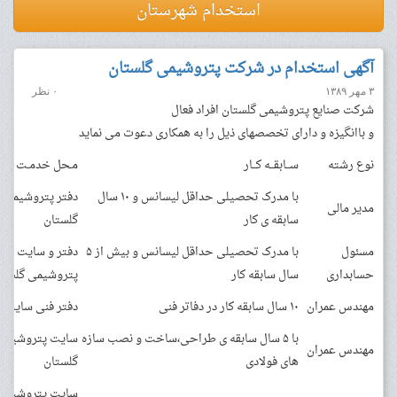
استخدام شهرستان
آگهی استخدام در شرکت پتروشیمی گلستان
۳ مهر ۱۳۸۹
۰ نظر
شرکت صنایع پتروشیمی گلستان افراد فعال
و باانگیزه و دارای تخصصهای ذیل را به همکاری دعوت می نماید
نوع رشته
ســابقــه کــار
مـحل خدمـت
با مدرک تحصیلی حداقل لیسانس و ۱۰ سال
دفتر پتروشیمی
مدیر مالی
سابقه ی کار
گلستان
مسئول
با مدرک تحصیلی حداقل لیسانس و بیش از ۵
دفتر و سایت
حسابداری
سال سابقه کار
پتروشیمی گلستا
مهندس عمران
۱۰ سال سابقه کار در دفاتر فنی
دفتر فنی سایت
با ۵ سال سابقه ی طراحی،ساخت و نصب سازه
سایت پتروشیمی
مهندس عمران
های فولادی
گلستان
سایت پتروشیمی