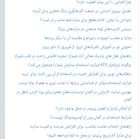
چرا آشنایی با این روند اهمیت دارد؟
تعدیل نیروی انسانی در صنعت گردشگری؛ زنگ خطری برای آینده
ناودانی یا نبشی؛ کدام مقطع برای سازه شما مناسب‌تر است؟
بررسی کاربردهای لوله صنعتی در سازه‌های بزرگ
مزایا و معایب ایمپلنت بایوتم و مقایسه آن با دیگر برندها
تحولی نو در آموزش تکنیک‌های ابرو: از فیبروز تا نانو بروز
راهنمای هتل های نزدیک معالی آباد شیراز؛ تجربه اقامتی راحت در قلب شیراز
چگونه نرم‌افزار ATS فرآیند استخدام سازمان شما را متحول می‌کند؟
راهکارهای نوین برای افزایش امنیت در استفاده از آی پی ثابت برای ترید
فرآیند استخدام مؤثر، از شناسایی نیازها تا جذب نیرو به همراه چک لیست
بهترین سایت کاریابی در آلمان؛ وب‌سایت‌های معتبر برای پیدا کردن شغل در
آلمان
آیا امکان شارژ و تعمیر پرینتر در محل وجود دارد؟
شرایط استخدام در آلمان پس از آوسبیلدونگ چیست؟
راهنمای انتخاب هاست مناسب برای افزایش سرعت و امنیت سایت
برای شارژ کارتریج پرینتر در محل به کجا مراجعه کنیم؟