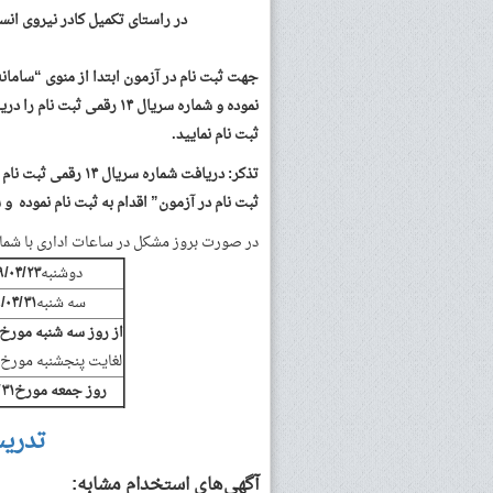
در راستای تکمیل کادر نیروی انس
جهت ثبت نام در آزمون ابتدا از منوی “سامانه
نموده و شماره سریال ۱۴ رق
ثبت نام نمایید.
تذکر: دریافت شماره 
ثبت نام در آزمون” اقدام به ثبت نام نموده و
در صورت بروز مشکل در ساعات اداری با شما
دوشنبه
۲۳
/
۰۴
/
۹
سه شنبه
۳۱
/
۰۴
/
۹
از روز سه شنبه مورخ
لغایت پنجشنبه مورخ
روز جمعه مورخ
۳۱
/
تدری
آگهی‌های استخدام مشابه: