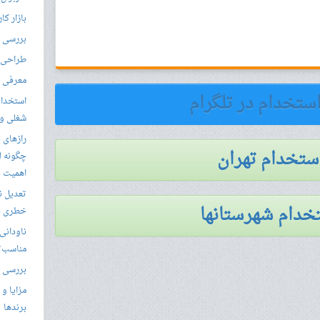
بازار کا
بررسی ال
طراحی س
معرفی م
استخدام در تلگرام
استخدام
شغلی و مق
رازهای 
استخدام تهران
چگونه ل
اهمیت د
تعدیل ن
خدام شهرستانها
خطری بر
ناودانی 
مناسب‌ت
بررسی ک
مزایا و 
برندها