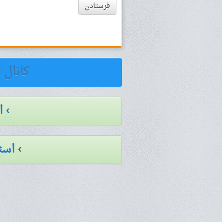
فرستادن
کانال 
› 
›
است