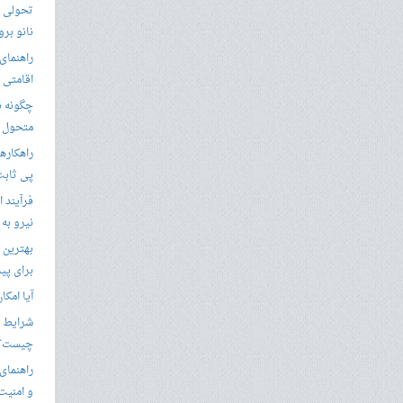
تحولی نو
نانو برو
راهنمای 
اقامتی 
متحول م
راهکارها
پی ثابت
فرآیند ا
نیرو به
بهترین 
برای پید
آیا امکا
شرایط ا
چیست؟
راهنمای
و امنیت