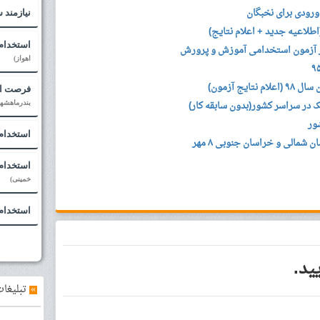
ورودی برای نخبگان
نیازمند س
استخدام 
ر آزمون استخدامی آموزش و پرورش
اهواز)
یج آزمون)
فرصت اشت
در سراسر کشور(بدون سابقه کار)
بندرماهشهر
ور
استخدام
مالی و خراسان جنوبی ۸ مهر
استخدام
خمینی)
استخدام
ید.
»
تبلیغات