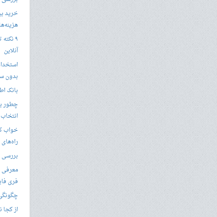
خرید بی
هزینه‌ها در
۹ نکته 
آنلاین
استخدام
بدون سا
بانک اط
چطور یک
انتخاب 
خواب کا
راه‌های
بررسی ویژگی های
معرفی ب
فری فای
چگونگی 
از کجا ن