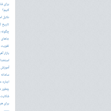
برای شار
کنیم؟
دلایل ا
تاریخ ثب
چگونه ی
جاهای د
تقویت زب
بازار آ
استخدام
آموزش م
سامانه ن
اجاره ح
چطور در
شکایت از 
برای هر
بررسی با