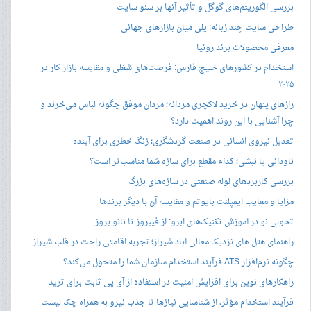
بررسی الگوریتم‌های گوگل و تأثیر آنها بر سئو سایت
طراحی سایت چند زبانه: پلی میان بازارهای جهانی
معرفی محصولات برند رونیا
استخدام در کشورهای خلیج فارس: فرصت‌های شغلی و مقایسه بازار کار در
۲۰۲۵
رازهای پنهان در خرید لاکچری مردانه؛ مردان موفق چگونه لباس می‌خرند و
چرا آشنایی با این روند اهمیت دارد؟
تعدیل نیروی انسانی در صنعت گردشگری؛ زنگ خطری برای آینده
ناودانی یا نبشی؛ کدام مقطع برای سازه شما مناسب‌تر است؟
بررسی کاربردهای لوله صنعتی در سازه‌های بزرگ
مزایا و معایب ایمپلنت بایوتم و مقایسه آن با دیگر برندها
تحولی نو در آموزش تکنیک‌های ابرو: از فیبروز تا نانو بروز
راهنمای هتل های نزدیک معالی آباد شیراز؛ تجربه اقامتی راحت در قلب شیراز
چگونه نرم‌افزار ATS فرآیند استخدام سازمان شما را متحول می‌کند؟
راهکارهای نوین برای افزایش امنیت در استفاده از آی پی ثابت برای ترید
فرآیند استخدام مؤثر، از شناسایی نیازها تا جذب نیرو به همراه چک لیست