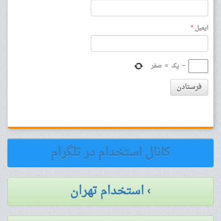
ایمیل
*
−
یک
=
صفر
فرستادن
کانال استخدام در تلگرام
› استخدام تهران