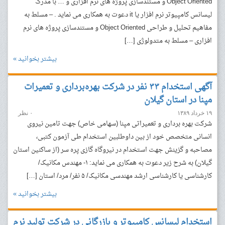
Object Oriented و مستندسازی پروژه های نرم افزاری و … با مدرک
لیسانس کامپیوتر نرم افزار یا it دعوت به همکاری می نماید . – مسلط به
مفاهیم تحلیل و طراحی Object Oriented و مستندسازی پروژه های نرم
افزاری – مسلط به متدولوژی […]
بیشتر بخوانید »
آگهی استخدام ۳۳ نفر در شرکت بهره‌برداری و تعمیرات
مپنا در استان گیلان
۱۹ خرداد ۱۳۸۹
۰ نظر
شرکت بهره برداری و تعمیراتی مپنا (سهامی خاص) جهت تامین نیروی
انسانی متخصص خود از بین داوطلبین استخدام طی آزمون کتبی،
مصاحبه و گزینش جهت استخدام در نیروگاه گازی پره سر (از ساکنین استان
گیلان) به شرح زیر دعوت به همکاری می نماید: ۱- مهندس مکانیک/
کارشناسی یا کارشناسی ارشد مهندسی مکانیک/ ۵ نفر/ مرد/ استان […]
بیشتر بخوانید »
استخدام لیسانس کامپیوتر و بازرگانی در شرکت تولید نرم