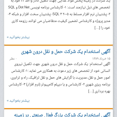
یک شرکت در زمینه پخش مواد غذایی جهت تکمیل کادر واحد IT خود به
تخصص های ذیل نیازمند است: ۱- کارشناس برنامه نویسی Dot Net و SQL
۲- پشتیبان نرم افزار مسلط به ۲۰۰۵ SQL ۳- پشتیبان سخت افزار و شبکه ۴-
مدیر پرو‍‍ژه و کارشناس تضمین کیفیت متقاضیان می توانند رزومه کاری
خود را […]
بیشتر بخوانید »
آگهی استخدام یک شرکت حمل و نقل درون شهری
۱۵ خرداد ۱۳۸۹
۰ نظر
آگهی استخدام: یک شرکت حمل و نقل درون شهری جهت تکمیل نیروی
انسانی خود از تخصص های زیر دعوت به همکاری می نماید: ١- کارشناس
امور حمل و نقل،‌ مدیریت با گرایش های حمل و نقل ترافیک، راه و ترابری،
برنامه ریزی شهری ٢- کارشناس و یا دیپلم کامپیوتر (نرم افزار) ٣- کارشناس
بهره برداری […]
بیشتر بخوانید »
آگهی استخدام یک شرکت بزرگ فعال صنعتی در زمینه