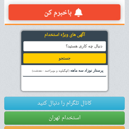
آگهی های ویژه استخدام
جستجو
پرستار نوزاد سه ماهه
(کهگیلویه و بویراحمد - دهدشت)
کانال تلگرام را دنبال کنید
استخدام تهران