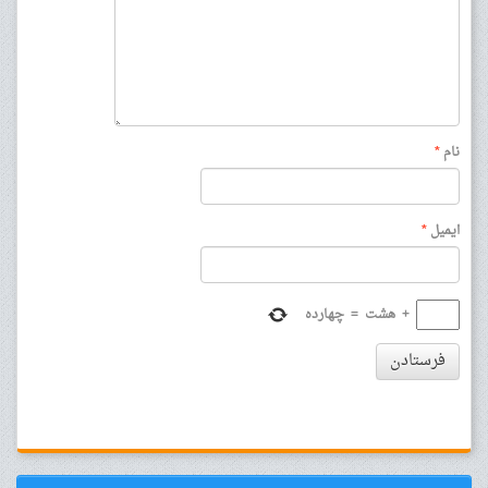
نام
*
ایمیل
*
+
هشت
=
چهارده
فرستادن