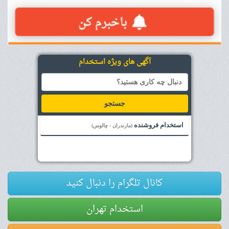
آگهی های ویژه استخدام
جستجو
استخدام فروشنده
(مازندران - چالوس)
کانال تلگرام را دنبال کنید
استخدام تهران