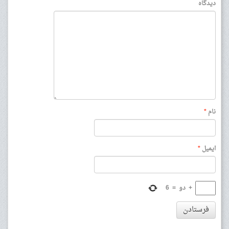
دیدگاه
نام
*
ایمیل
*
+
دو
=
6
فرستادن