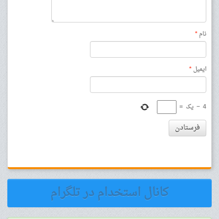
نام
*
ایمیل
*
4
−
یک
=
فرستادن
کانال استخدام در تلگرام